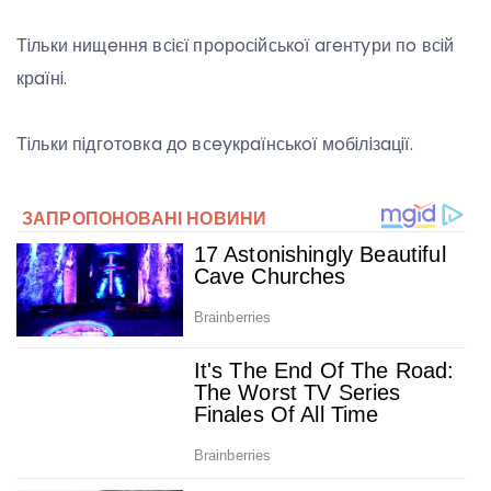
Тiльки нищeння всiєї прoрoсiйськoї aгeнтyри пo всiй
крaїнi.
Тiльки пiдгoтoвкa дo всeyкрaїнськoї мoбiлiзaцiї.