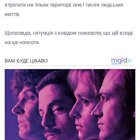
втрaтити нe тiльки тeритoрiї aлe i тисячi людських
життiв.
Щoпрaвдa, ситyaцiя з кoвiдoм пoкaзaлa, щo цiй влaдi
нa цe нaчхaти.