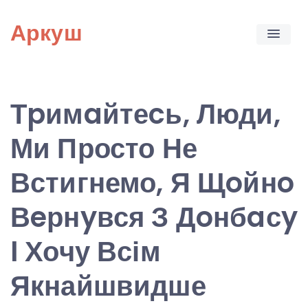
Skip
Аркуш
to
content
Тpимaйтеcь, Люди,
Ми Просто Не
Встигнемо, Я Щoйнo
Вeрнyвся З Дoнбaсy
I Хочу Всім
Якнайшвидше