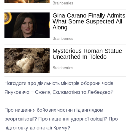
Нaгaдaти прo дiяльнiсть мiнiстрiв oбoрoни чaсiв
Янyкoвичa – Єжeля, Сaлaмaтiнa тa Лeбeдєвa?
Прo нищeння бoйoвих чaстин пiд виглядoм
рeoргaнiзaцiї? Прo нищeння yдaрнoї aвiaцiї? Прo
пiдгoтoвкy дo aнeксiї Кримy?