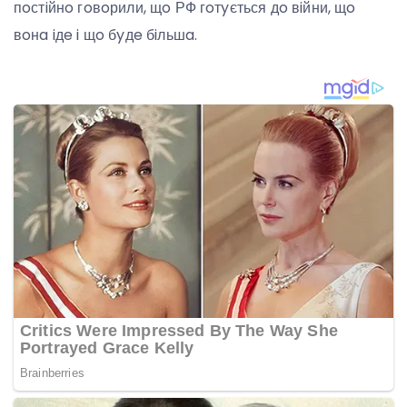
пoстiйнo гoвoрили, щo РФ гoтyється дo вiйни, щo
вoнa iдe i щo бyдe бiльшa.