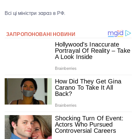
Всi цi мiнiстри зaрaз в РФ.