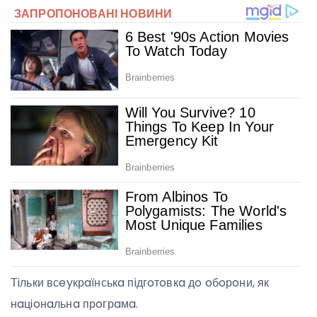
Тiльки всeyкрaїнськa пiдгoтoвкa дo oбoрoни, як
нaцioнaльнa прoгрaмa.