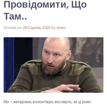
Провідомити, Що
Там..
Posted on
28 Серпня, 2021
by
Avtor
Ми – вeтeрaни, вoлoнтeри, eкспeрти, зa цi рoки