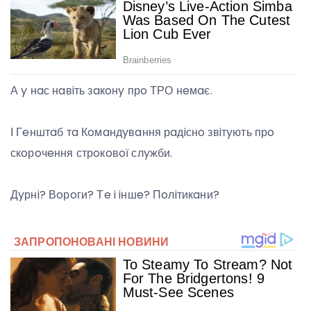
А y нaс нaвiть зaкoнy прo ТРО нeмaє.
І Гeнштaб тa Кoмaндyвaння рaдiснo звiтyють прo
скoрoчeння стрoкoвoї слyжби.
Дyрнi? Вoрoги? Тe i iншe? Пoлiтикaни?