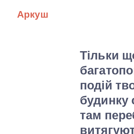
Skip
Аркуш
to
content
Тільки щ
багатопов
подій тв
будинку 
там пер
витягуют