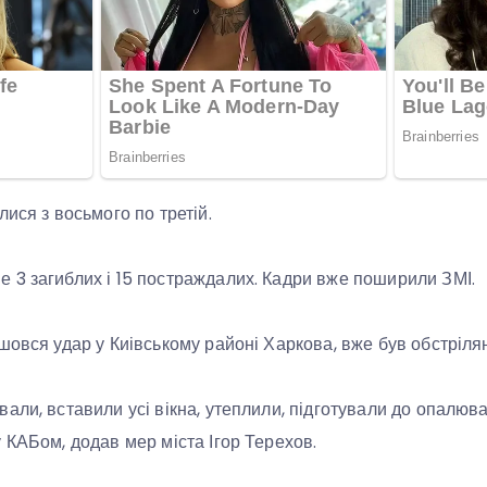
ися з восьмого по третій.
 3 загиблих і 15 постраждалих. Кадри вже поширили ЗМІ.
шовся удар у Киівському районі Харкова, вже був обстріля
али, вставили усі вікна, утеплили, підготували до опалюв
 КАБом, додав мер міста Ігор Терехов.