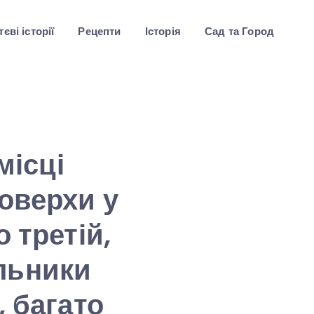
єві історії
Рецепти
Історія
Сад та Город
місці
оверхи у
 третій,
льники
, багато