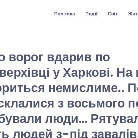
Політика
Події
Світ
Житт
о ворог вдарив по
ерхівці у Харкові. На 
ориться немислиме.. П
склалися з восьмого по
ебували люди… Рятува
ь людей з-під завалів