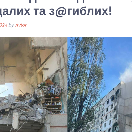
алих та з@гиблих!
2024
by
Avtor