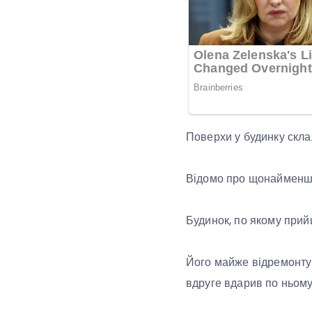
Поверхи у будинку склал
Відомо про щонайменше
Будинок, по якому прий
Його майже відремонтув
вдруге вдарив по ньому