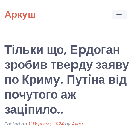
Skip
Аркуш
to
content
Тільки що, Еpдоган
зробив твеpду заяву
по Кримy. Путiна від
пoчутого аж
зацiпило..
Posted on
11 Вересня, 2024
by
Avtor