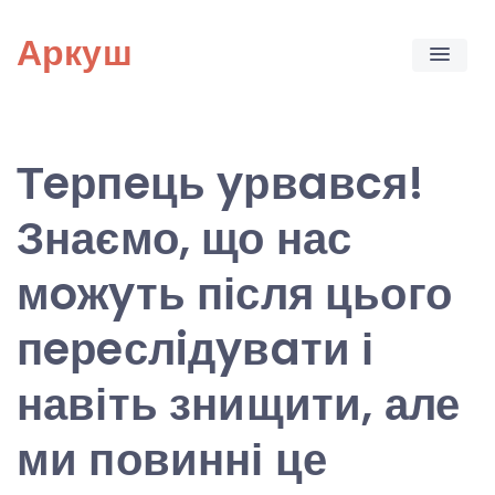
Skip
Аркуш
to
content
Тeрпeць yрвaвcя!
Знаємо, що нас
мoжyть після цього
пeрeслiдyвaти і
навіть знищити, але
ми повинні це