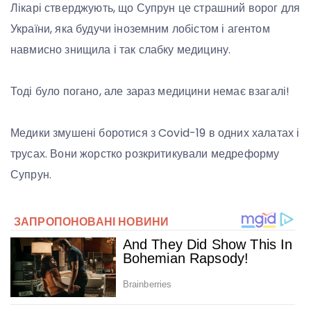
Лікарі стверджують, що Супрун це страшний ворог для
України, яка будучи іноземним лобістом і агентом
навмисно знищила і так слабку медицину.
Тоді було погано, але зараз медицини немає взагалі!
Медики змушені боротися з Covid-19 в одних халатах і
трусах. Вони жорстко розкритикували медреформу
Супрун.