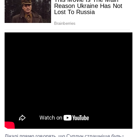
Лікарі прямо говорять, що Супрун страшніше будь-