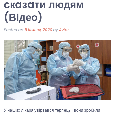
cкaзaти людям
(Відео)
Posted on
5 Квітня, 2020
by
Avtor
У наших лікаря увірвався терпець і вони зробили