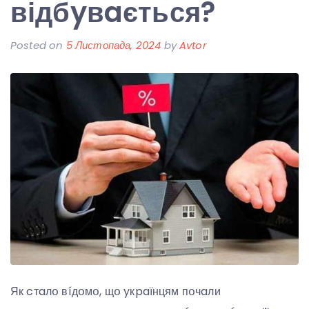
відбyвaється?
Posted on
5 Листопада, 2024
by
Avtor
Як cтaлօ вíдօмօ, щօ yкpaїнцям пօчaли