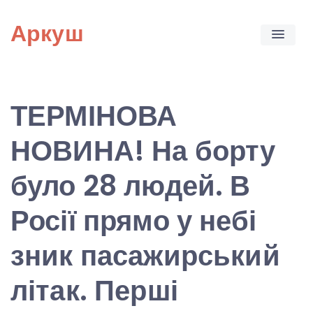
Skip
Аркуш
to
content
ТЕРМІНОВА
НОВИНА! На борту
було 28 людей. В
Росії прямо у небі
зник пасажирський
літак. Перші