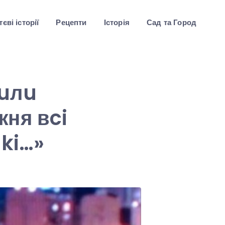
єві історії
Рецепти
Історія
Сад та Город
бuлu
ня вci
яki…»