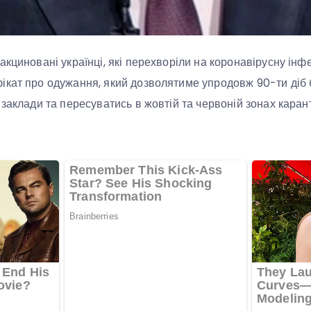
акциновані українці, які перехворіли на коронавірусну інф
ікат про одужання, який дозволятиме упродовж 90-ти діб
 заклади та пересуватись в жовтій та червоній зонах каран