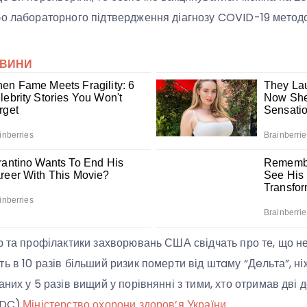
бо лабораторного підтвердження діагнозу COVID-19 метод
ю та профілактики захворювань США свідчать про те, що не
ь в 10 разів більший ризик померти від штaму “Дeльта”, ні
них у 5 разів вищий у порівнянні з тими, хто отримав дві до
CDC).
Міністерство охорони здоров’я України