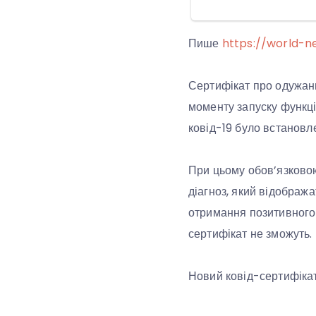
Пише
https://world-n
Сертифікат про одужанн
моменту запуску функці
ковід-19 було встановле
При цьому обов’язковою
діагноз, який відобража
отримання позитивного 
сертифікат не зможуть.
Новий ковід-сертифікат