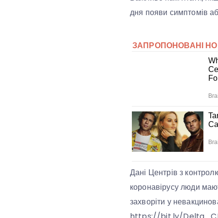
дня появи симптомів а
Дані Центрів з контрол
коронавірусу люди мают
захворіти у невакцинова
https://bit.ly/Delta_