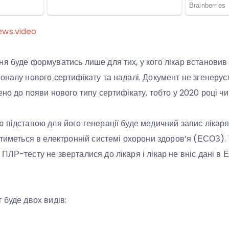
ews.video
я буде формуватись лише для тих, у кого лікар встановив д
оналу нового сертифікату та надалі. Документ не згенерує
но до появи нового типу сертифікату, тобто у 2020 році чи 
 підставою для його генерації буде медичний запис лікар
тиметься в електронній системі охорони здоров’я (ЕСОЗ). Т
ПЛР-тесту не зверталися до лікаря і лікар не вніс дані 
 буде двох видів: