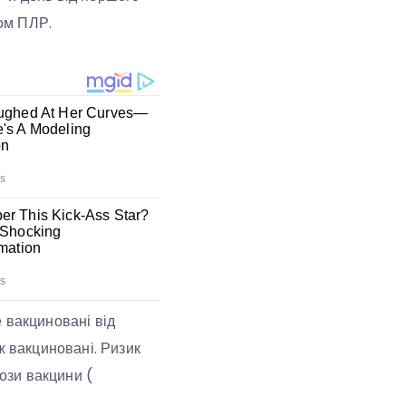
ом ПЛР.
 вакциновані від
ж вакциновані. Ризик
зи вакцини (​​