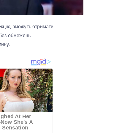
екцію, зможуть отримати
 без обмежень
тину.