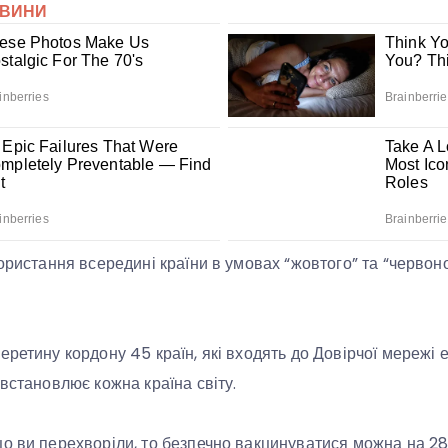
ористання всередині країни в умовах “жовтого” та “червоно
еретину кордону 45 країн, які входять до Довірчої мережі 
 встановлює кожна країна світу.
о ви перехворіли, то безпечно вакцинуватися можна на 28