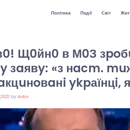
Політика
Події
Світ
Житт
в0! Щ0йн0 в М0З зpo
 зaявy: «з нacm. muж
кцuнoвaнi ykpаїнцi, 
 2021
by
Avtor