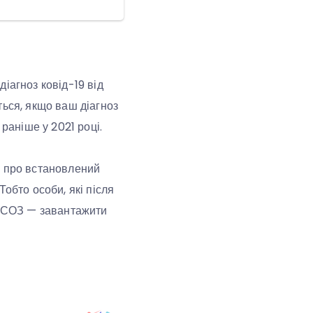
іагноз ковід-19 від
ться, якщо ваш діагноз
раніше у 2021 році.
я про встановлений
обто особи, які після
в ЕСОЗ — завантажити