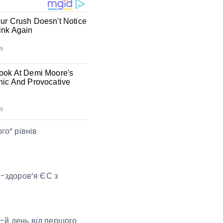
го” рівнів
е-здоров’я ЄС з
-й день від першого