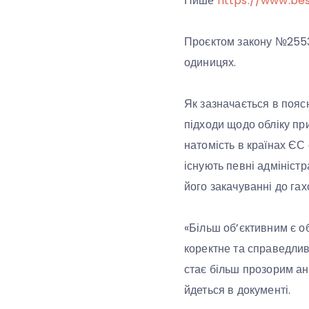
Пише
https://www.be
Проєктом закону №2553 
одиницях.
Як зазначається в поясн
підходи щодо обліку при
натомість в країнах ЄС 
існують певні адмініст
його закачуванні до га
«Більш об’єктивним є о
коректне та справедлив
стає більш прозорим ан
йдеться в документі.