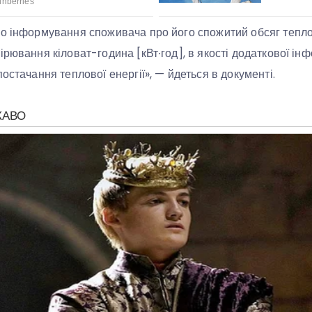
о інформування споживача про його спожитий обсяг теплово
рювання кіловат-година [кВт∙год], в якості додаткової інф
остачання теплової енергії», — йдеться в документі.