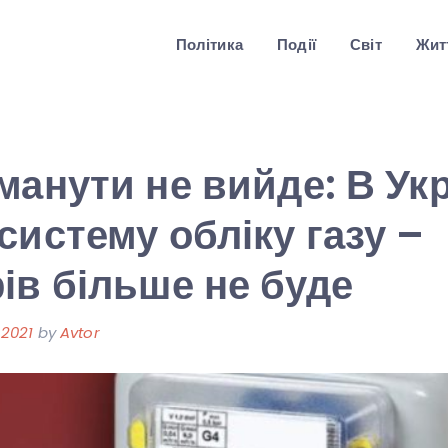
Політика
Події
Світ
Житт
манути не вийде: В Укр
систему обліку газу –
ів більше не буде
 2021
by
Avtor