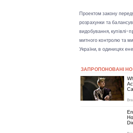
Проектом закону передб
розрахунки та балансув
видобування, купівлі-п
митного контролю та м
України, в одиницях енер