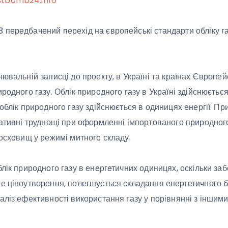
stbomb24.info
передбачений перехід на європейські стандарти обліку га
ювальній записці до проекту, в Україні та країнах Європейс
родного газу. Облік природного газу в Україні здійснюється
облік природного газу здійснюється в одиницях енергії. Пр
ративні труднощі при оформленні імпортованого природного 
хосховищ у режимі митного складу.
блік природного газу в енергетичних одиницях, оскільки за
е ціноутворення, полегшується складання енергетичного 
аліз ефективності використання газу у порівнянні з іншим