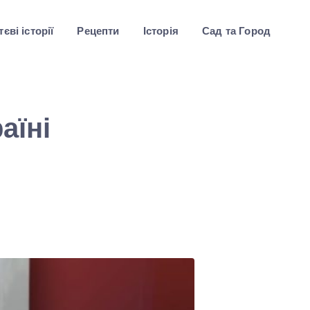
єві історії
Рецепти
Історія
Сад та Город
аїні