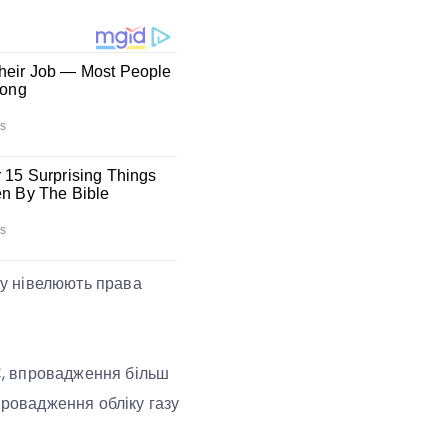
азу нівелюють права
ЄС, впровадження більш
провадження обліку газу