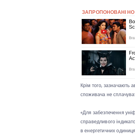
Крім того, зазначають а
споживача не сплачуват
«Для забезпечення уніф
справедливого індикато
в енергетичних одиниця