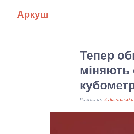
Skip
Аркуш
to
content
Тепер об
міняють 
кубометр
Posted on
4 Листопада,