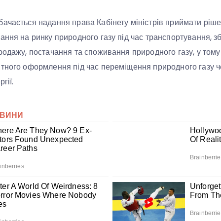
ачається надання права Кабінету міністрів приймати ріше
ання на ринку природного газу під час транспортування, зб
родажу, постачання та споживання природного газу, у тому 
итного оформлення під час переміщення природного газу 
гії.