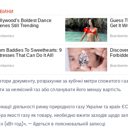
втори документу, розрахунки за кубічні метри спожитого г
и за неякісний газ або сплачувати його меншу вартість.
ікації діяльності ринку природного газу України та країн 
ра якості газу як товару, необхідно вжити заходів щодо за
х (кВт∙год)», — йдеться в пояснювальній записці.