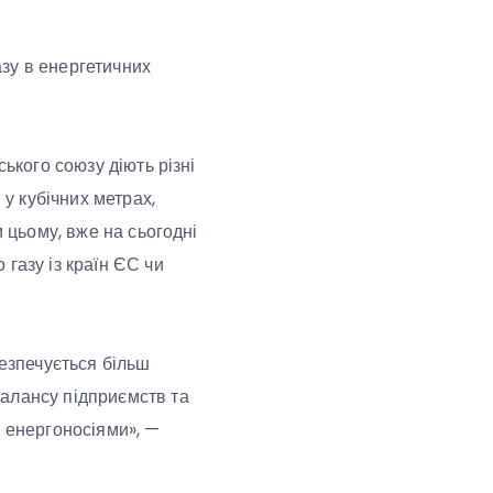
зу в енергетичних
ького союзу діють різні
 у кубічних метрах,
и цьому, вже на сьогодні
газу із країн ЄС чи
безпечується більш
балансу підприємств та
и енергоносіями», —