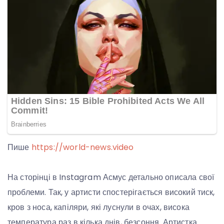
Пише
https://world-news.video
На сторінці в Instagram Асмус детально описала свої
проблеми. Так, у артисти спостерігається високий тиск,
кров з носа, капіляри, які луснули в очах, висока
температура раз в кілька днів, безсоння. Артистка