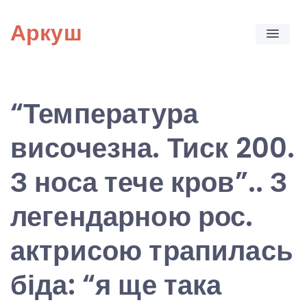
Skip
Аркуш
to
content
“Температура
височезна. Тиск 200.
З носа тече кров”.. З
легендарною рос.
актрисою трапилась
біда: “я ще така