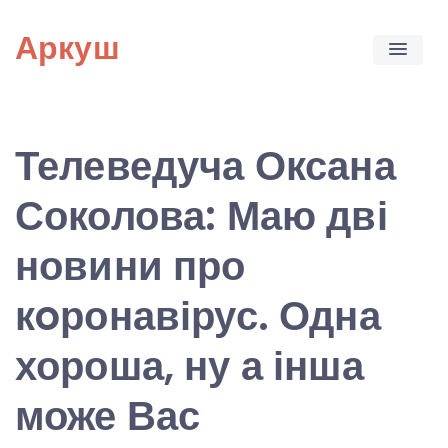
Skip
Аркуш
to
content
Телеведуча Оксана
Соколова: Маю дві
новини про
кoронавірус. Одна
хороша, ну а інша
може Вас