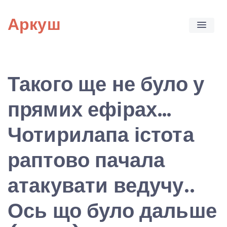
Skip
Аркуш
to
content
Такого ще не було у
прямих ефірах…
Чотирилапа істота
раптово пачала
атакувати ведучу..
Ось що було дальше