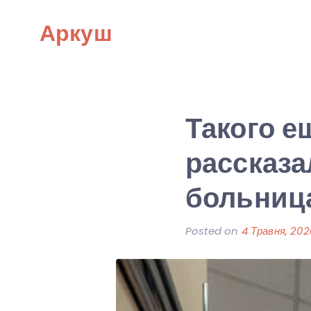
Skip
Аркуш
to
content
Такого е
рассказа
больниц
Posted on
4 Травня, 202