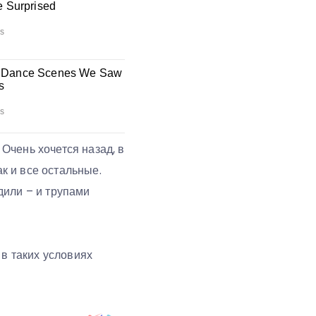
 Очень хочется назад, в
ак и все остальные.
дили – и трупами
 в таких условиях