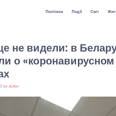
Політика
Події
Світ
Житт
ще не видели: в Белар
ли о «коронавирусном 
ах
0
by
Avtor