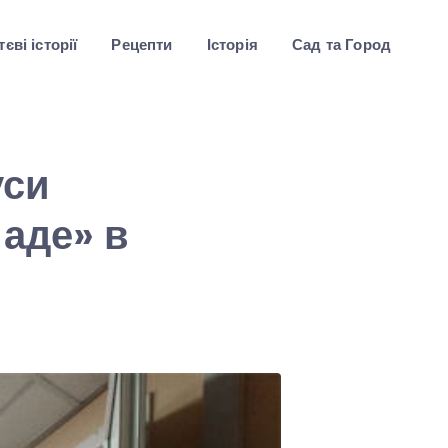
єві історії
Рецепти
Історія
Сад та Город
уси
аде» в