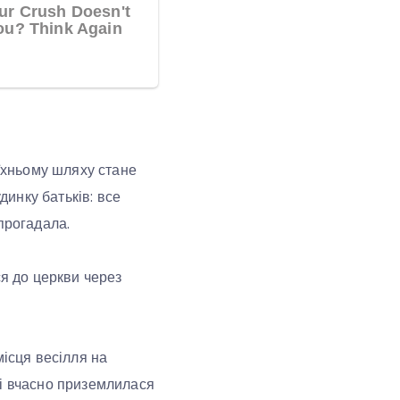
 їхньому шляху стане
динку батьків: все
прогадала.
ся до церкви через
місця весілля на
 і вчасно приземлилася