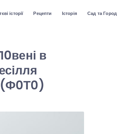
єві історії
Рецепти
Історія
Сад та Город
П0вені в
есілля
 (Ф0Т0)