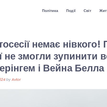
Політика
Події
Світ
Житт
тосесії немає нівкого! 
ї не змогли зупинити в
ерінгем і Вейна Белла
024
by
Avtor