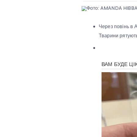
Фото: AMANDA HIBB
Через повінь в 
Тварини рятують