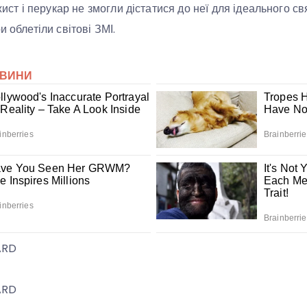
ажист і перукар не змогли дістатися до неї для ідеального с
и облетіли світові ЗМІ.
ARD
ARD