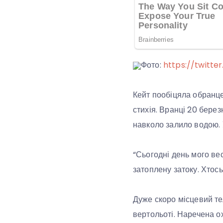
Фото:
https://twitte
Кейт пообіцяла обранце
стихія. Вранці 20 берез
навколо залило водою. 
“Сьогодні день мого ве
затоплену затоку. Хтос
Дуже скоро місцевий те
вертольоті. Наречена о