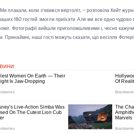
 Ми плакали, коли з’явився вертоліт, – розповіла Кейт жур
з наших 180 гостей змогли приїхати. Але ми все одно чудово 
опоміг. Фотографії вийшли приголомшливими і, чесно кажуч
. Принаймні, наші гості можуть сказати, що весілля Фоте