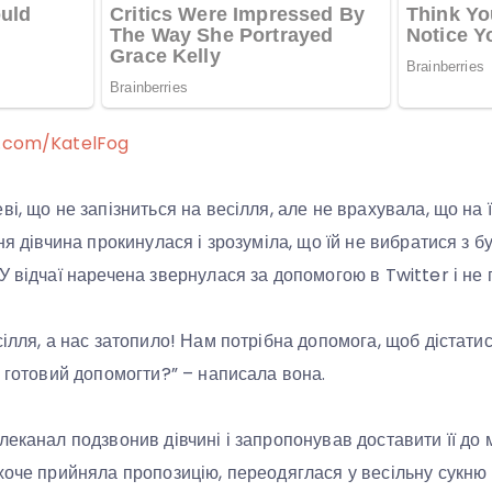
r.com/KatelFog
ві, що не запізниться на весілля, але не врахувала, що на
ня дівчина прокинулася і зрозуміла, що їй не вибратися з бу
У відчаї наречена звернулася за допомогою в Twitter і не 
сілля, а нас затопило! Нам потрібна допомога, щоб дістати
ь готовий допомогти?” – написала вона.
леканал подзвонив дівчині і запропонував доставити її до 
хоче прийняла пропозицію, переодяглася у весільну сукню