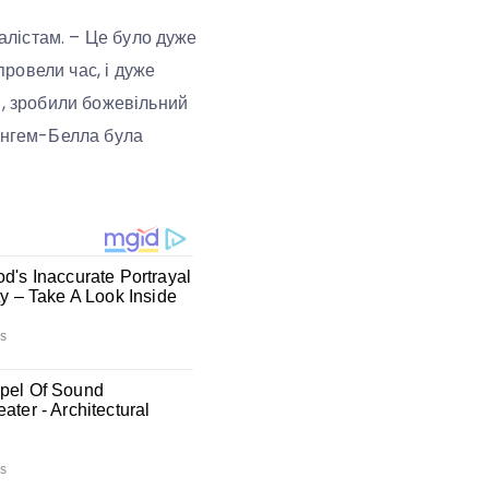
налістам. – Це було дуже
провели час, і дуже
и, зробили божевільний
рінгем-Белла була