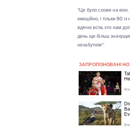
“Це було схоже на кіно.
емоційно, і тільки 80 і
вдячні всім, хто нам д
день ще більш значущим
незабутнім”.