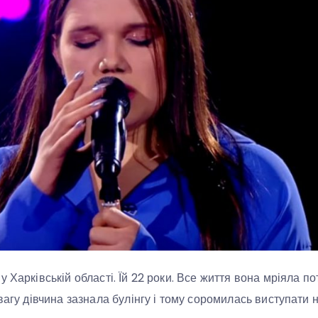
 Харківській області. Їй 22 роки. Все життя вона мріяла п
вагу дівчина зазнала булінгу і тому соромилась виступати н