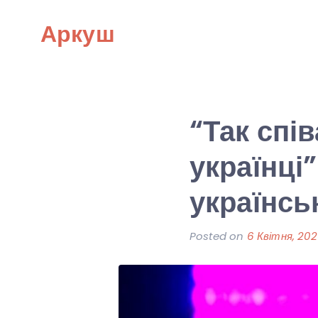
Skip
Аркуш
to
content
“Так спів
українці
українськ
Posted on
6 Квітня, 20