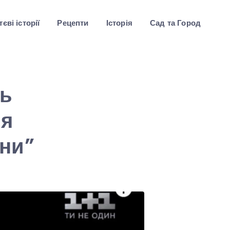
єві історії
Рецепти
Історія
Сад та Город
ть
ня
їни”