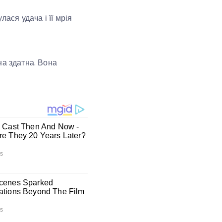
ася удача і її мрія
на здатна. Вона