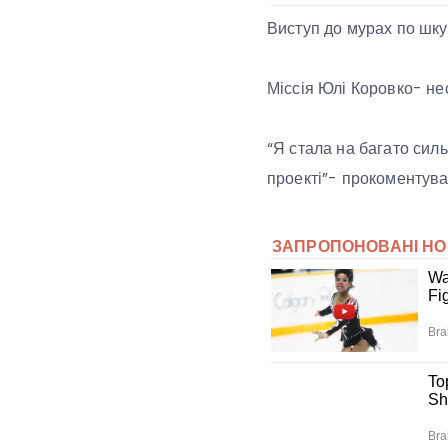
Виступ до мурах по шкуі
Міссія Юлі Коровко- нес
“Я стала на багато силь
проекті”- прокоментув