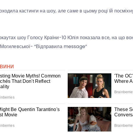
оходила кастинги на шоу, але саме в цьому році їй посміхнул
окаутах шоу Голосу Країни-10 Юлія показала все, на що во
і Могилевської- “Відправила message”