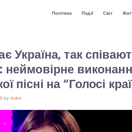
Політика
Події
Світ
Житт
ає Україна, так співаю
”: неймовірне виконан
ої пісні на “Голосі кра
20
by
Avtor