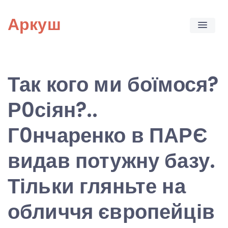
Skip
Аркуш
to
content
Так кого ми боїмося?
Р0сіян?..
Г0нчаренко в ПАРЄ
видав потужну базу.
Тільки гляньте на
обличчя європейців