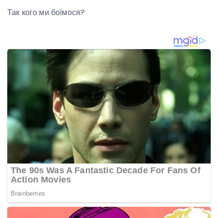
Так кого ми боїмося?