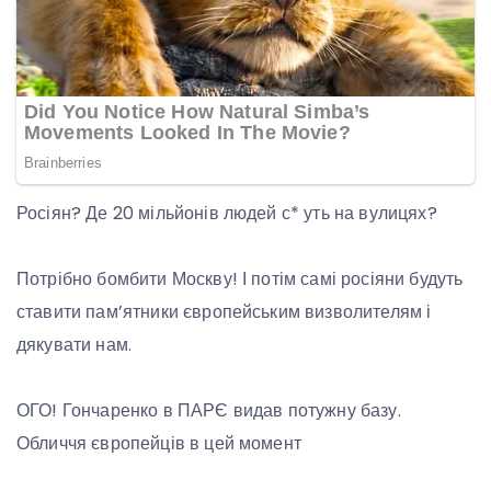
Росіян? Де 20 мільйонів людей с* уть на вулицях?
Потрібно бомбити Москву! І потім самі росіяни будуть
ставити пам’ятники європейським визволителям і
дякувати нам.
ОГО! Гончаренко в ПАРЄ видав потужну базу.
Обличчя європейців в цей момент