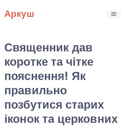
Skip
Аркуш
to
content
Священник дав
коротке та чітке
пояснення! Як
правильно
позбутися старих
іконок та церковних