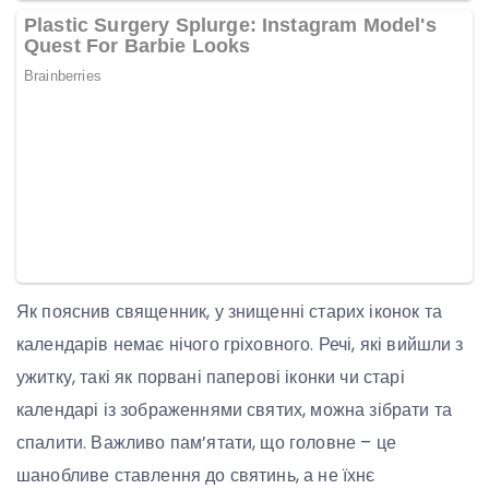
Як пояснив священник, у знищенні старих іконок та
календарів немає нічого гріховного. Речі, які вийшли з
ужитку, такі як порвані паперові іконки чи старі
календарі із зображеннями святих, можна зібрати та
спалити. Важливо пам’ятати, що головне – це
шанобливе ставлення до святинь, а не їхнє