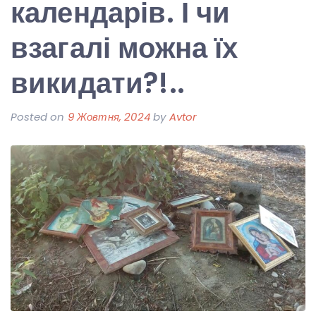
календарів. І чи
взагалі можна їх
викидати?!..
Posted on
9 Жовтня, 2024
by
Avtor