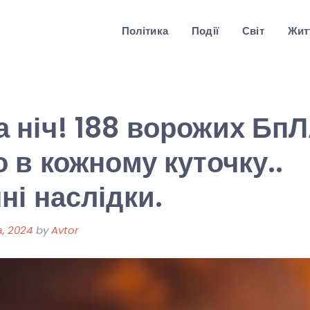
Політика
Події
Світ
Житт
ніч! 188 ворожих БпЛ
 в кожному куточку..
і наслідки.
, 2024
by
Avtor