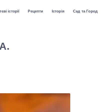
єві історії
Рецепти
Історія
Сад та Город
А.