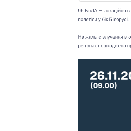
95 БпЛА — локаційно вт
полетіли у бік Білорусі.
На жаль, є влучання в о
регіонах пошкоджено пр