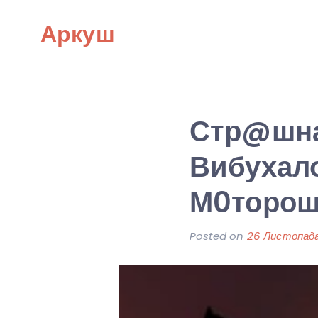
Skip
Аркуш
to
content
Стр@шна 
Вибухало
М0торошн
Posted on
26 Листопада