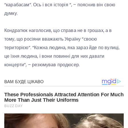
“карабасам”. Ось і вся історія “, – пояснив він свою
думку.
Кондратюк наголосив, що справа не в грошах, а в
тому, що росіяни вважають Україну “своєю
територією”. “Кожна людина, яка зараз йде по вулиці,
це їхня людина, і вони повинні для них давати
концерти”, – резюмував продюсер.