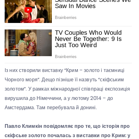
Із них створили виставку “Крим – золото і таємниці
Чорного моря”. Дещо пізніше її назвуть “скіфським
золотом”. У рамках міжнародної співпраці експозиція
вирушила до Німеччини, а у лютому 2014 – до
Амстердама. Там перебувала й донині.
Павло Климкін повідомляє про те, що і
сторія про
скіфське золото почалась з виставки про Крим: у