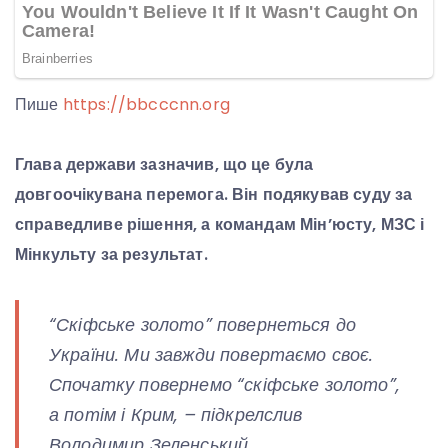
Пише
https://bbcccnn.org
Глава держави зазначив, що це була
довгоочікувана перемога. Він подякував суду за
справедливе рішення, а командам Мін’юсту, МЗС і
Мінкульту за результат.
“Скіфське золото” повернеться до
України. Ми завжди повертаємо своє.
Спочатку повернемо “скіфське золото”,
а потім і Крим, – підкрелслив
Володимир Зеленський.