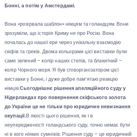
Бонні, а потім у Амстердамі.
Вона «розірвала шаблон» німцям та голандцям. Вони
зрозуміли, що історія Криму не про Росію. Вона
почалась до нашої ери через унікальну взаємодію
скіфів та греків. Двома кольорами цієї виставки були
саме зелений – колір наших степів, та блакитний –
колір Чорного моря. Я був співорганізатором цієї
виставки у Бонні, і дуже добре пам’ятаю реакцію
німців.
Сьогоднішнє рішення апеляційного суду у
Нідерландах про повернення скіфського золота
до України це не тільки про юридичне невизнання
окупації.
В якості цього рішення, як і в
неупередженості голандського суду, точно немає бути
ні в кого ніяких сумнівів. Рішення суду – це юридичний