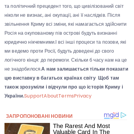
та політичний прецедент того, що цивілізований світ
ніколи не визнає, ані окупації, ані її наслідків. Після
звільнення Криму всі зміни, які намагається здійснити
Росія на окупованому пів острові будуть визнанні
юридично нікчемними.І всі інші процеси та позови, які
ми ведемо проти Росії, будуть доведені до свого
логічного кінця: до перемоги. Скільки б часу нам на це
не знадобилося.
А нам залишається тільки показати
цю виставку в багатьох країнах світу Щоб там
також зрозуміли і відчули про що історія Криму і
України.
Support
About
Terms
Privacy