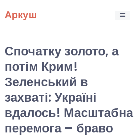
Skip
Аркуш
to
content
Спочатку золото, а
потім Крим!
Зеленський в
захваті: Україні
вдалось! Масштабна
перемога – браво