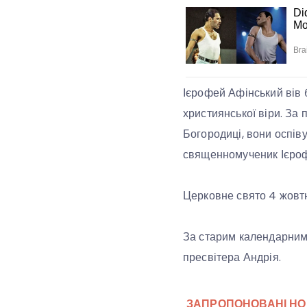
Ієрофей Афінський вів 
християнської віри. За
Богородиці, вони оспіву
священномученик Ієрофе
Церковне свято 4 жовт
За старим календарним 
пресвітера Андрія.