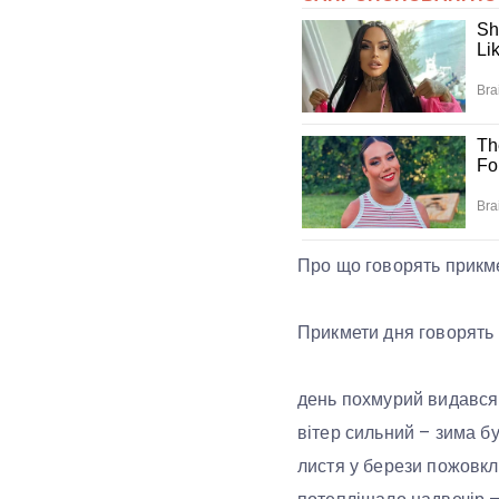
Про що говорять прикм
Прикмети дня говорять п
день похмурий видався 
вітер сильний – зима б
листя у берези пожовкло