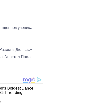
 священномученика
Разом із Діонісієм
ста. Апостол Павло