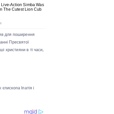
бив для поширення
ванні Пресвятої
ші християни в ті часи,
 єпископа Іпатія і