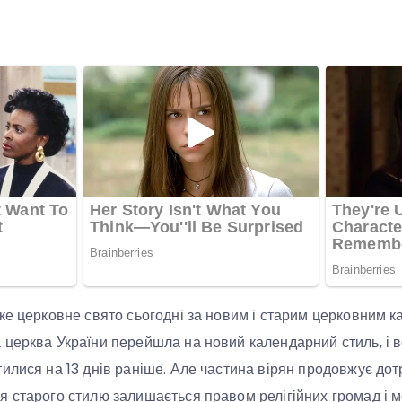
ке церковне свято сьогодні за новим і старим церковним 
церква України перейшла на новий календарний стиль, і вс
илися на 13 днів раніше. Але частина вірян продовжує д
 старого стилю залишається правом релігійних громад і м