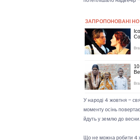
потеплішало надвечір – 
У народі 4 жовтня – св
моменту осінь повертає 
йдуть у землю до весни
Що не можна робити 4 