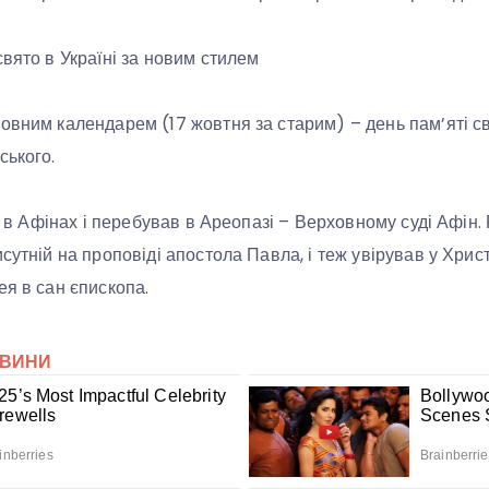
свято в Україні за новим стилем
ковним календарем (17 жовтня за старим) – день пам’яті
ського.
і, в Афінах і перебував в Ареопазі – Верховному суді Афін. 
исутній на проповіді апостола Павла, і теж увірував у Хри
ея в сан єпископа.