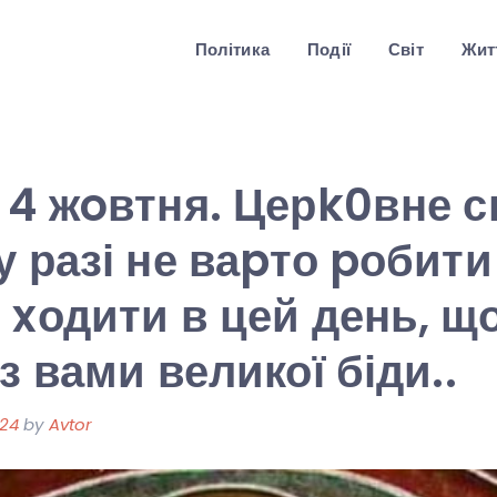
Політика
Події
Світ
Житт
 4 жoвтня. Церk0вне с
у разі не ваpто pобити
 xодити в цей день, щ
з вами великої біди..
024
by
Avtor