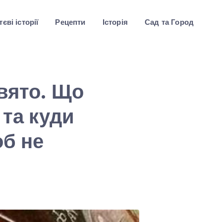
єві історії
Рецепти
Історія
Сад та Город
вято. Що
 та куди
об не