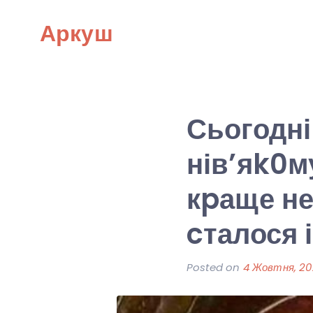
Skip
Аркуш
to
content
Сьогодні
нів’яk0м
кpаще не
cталося і
Posted on
4 Жовтня, 2