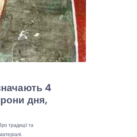
значають 4
орони дня,
ро традиції та
матеріалі.