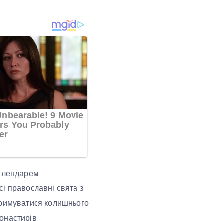
календарем
і православні свята з
отримуватися колишнього
онастирів.