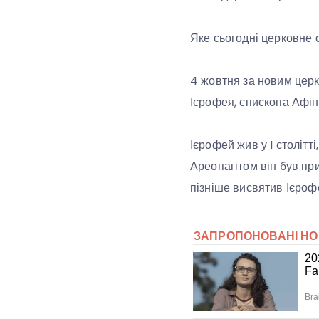
Яке сьогодні церковне 
4 жовтня за новим цер
Ієрофея, єпископа Афін
Ієрофей жив у I столітт
Ареопагітом він був пр
пізніше висвятив Ієроф