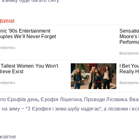
взимку буде багато снігу.
ято Єрофіїв день, Єрофія Лішегона, Проводи Лісовика. Вва
на зиму – “З Єрофея і зима шубу надягає”, а лісовики і вс
.
жовтня