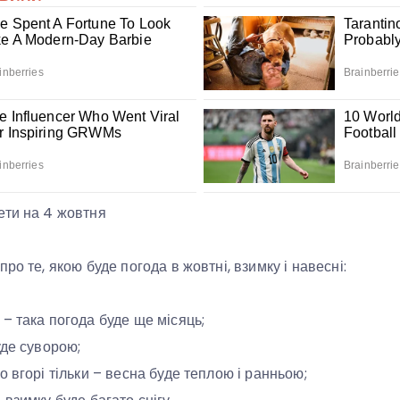
ети на 4 жовтня
ро те, якою буде погода в жовтні, взимку і навесні:
– така погода буде ще місяць;
уде суворою;
 вгорі тільки – весна буде теплою і ранньою;