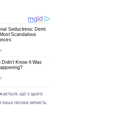
жається, що з цього
я інша лісова нечисть