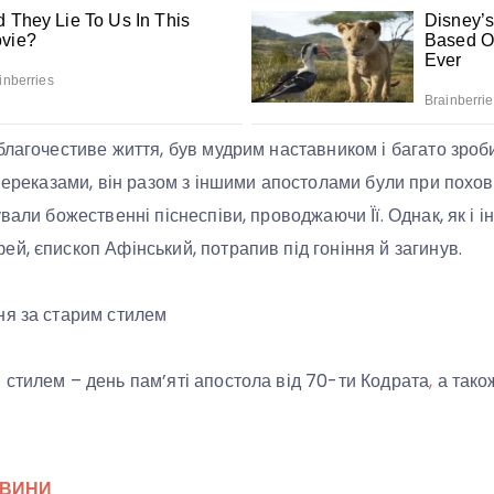
благочестиве життя, був мудрим наставником і багато зро
 переказами, він разом з іншими апостолами були при похо
вали божественні піснеспіви, проводжаючи Її. Однак, як і ін
й, єпископ Афінський, потрапив під гоніння й загинув.
ня за старим стилем
стилем – день пам’яті апостола від 70-ти Кодрата
,
а також