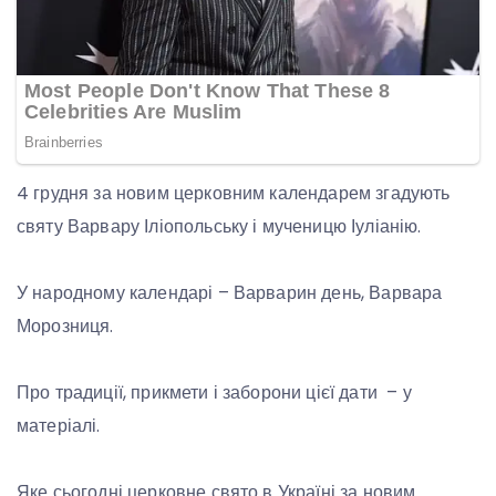
4 грудня за новим церковним календарем згадують
святу Варвару Іліопольську і мученицю Іуліанію.
У народному календарі – Варварин день, Варвара
Морозниця.
Про традиції, прикмети і заборони цієї дати – у
матеріалі.
Яке сьогодні церковне свято в Україні за новим