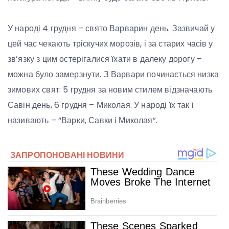
У народі 4 грудня – свято Варварин день. Зазвичай у
цей час чекають тріскучих морозів, і за старих часів у
зв’язку з цим остерігалися їхати в далеку дорогу –
можна було замерзнути. З Варвари починається низка
зимових свят: 5 грудня за новим стилем відзначають
Савін день, 6 грудня – Миколая. У народі їх так і
називають – “Варки, Савки і Миколая”.