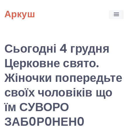
Skip
Аркуш
to
content
Сьогодні 4 грудня
Церковне свято.
Жіночки попередьте
своїх чоловіків що
їм СУВОРО
ЗАБ0Р0НЕН0