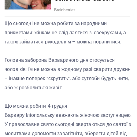
Що сьогодні не можна робити за народними
прикметами: жінкам не слід лаятися зі свекрухами, а
також займатися рукоділлям – можна поранитися.
Головна заборона Варвариного дня стосується
чоловіків: їм не можна в жодному разі сварити дружин
– інакше поперек “скрутить”, або суглоби будуть нити,
або ж розболиться живіт.
Що можна робити 4 грудня
Варвару Іліопольську вважають жіночою заступницею.
У православне свято сьогодні звертаються до святої з
молитвами допомогти завагітніти, вберегти дітей від