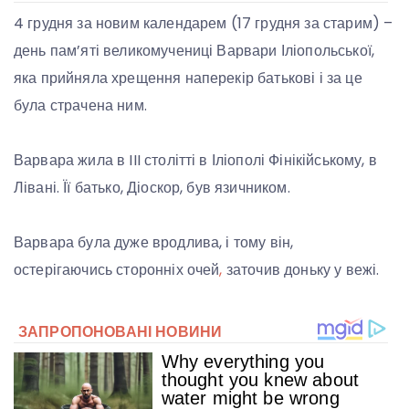
4 грудня за новим календарем (17 грудня за старим) –
день пам’яті великомучениці Варвари Іліопольської,
яка прийняла хрещення наперекір батькові і за це
була страчена ним.
Варвара жила в III столітті в Іліополі Фінікійському, в
Лівані. Її батько, Діоскор, був язичником.
Варвара була дуже вродлива, і тому він,
остерігаючись сторонніх очей
,
заточив доньку у вежі.