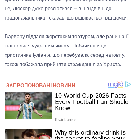
це, Діоскор дуже розлютився – він відвів її до
градоначальника і сказав, що відрікається від дочки.
Варвару піддали жорстоким тортурам, але рани на її
тілі гоїлися чудесним чином. Побачивши це,
християнка Іуліанія, що перебувала серед натовпу,
також побажала прийняти страждання за Христа.