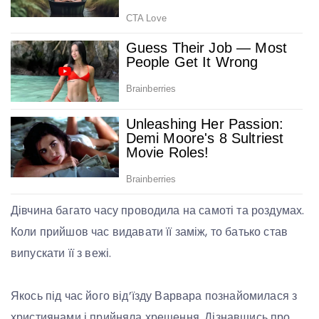
Дівчина багато часу проводила на самоті та роздумах.
Коли прийшов час видавати її заміж, то батько став
випускати її з вежі.
Якось під час його від’їзду Варвара познайомилася з
християнами і прийняла хрещення. Дізнавшись про