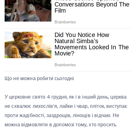
Що не можна робити сьогодні
У церковне свято 4 грудня, як і в інший день, церква
не схвалює лихослів’я, лайки і чвар, пліток, виступає
проти жадібності, заздрощів, лінощів і відчаю. Не
можна відмовляти в допомозі тому, хто просить.