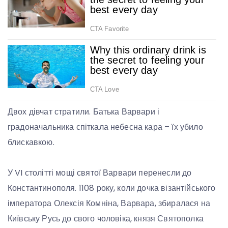
Двох дівчат стратили. Батька Варвари і
градоначальника спіткала небесна кара – їх убило
блискавкою.
У VI столітті мощі святої Варвари перенесли до
Константинополя. 1108 року, коли дочка візантійського
імператора Олексія Комніна, Варвара, збиралася на
Київську Русь до свого чоловіка, князя Святополка