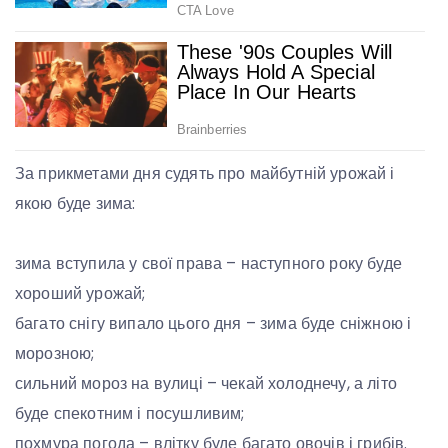
За прикметами дня судять про майбутній урожай і
якою буде зима:
зима вступила у свої права – наступного року буде
хороший урожай;
багато снігу випало цього дня – зима буде сніжною і
морозною;
сильний мороз на вулиці – чекай холоднечу, а літо
буде спекотним і посушливим;
похмура погода – влітку буде багато овочів і грибів.