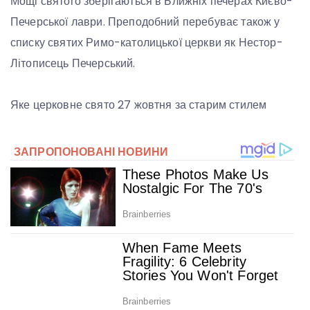
Мощі святого зберігаються в Ближніх печерах Києво-
Печерської лаври. Преподобний перебуває також у
списку святих Римо-католицької церкви як Нестор-
Літописець Печерський.
Яке церковне свято 27 жовтня за старим стилем