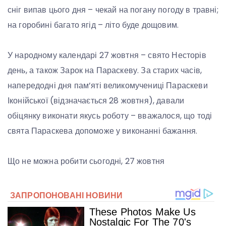
сніг випав цього дня – чекай на погану погоду в травні;
на горобині багато ягід – літо буде дощовим.
У народному календарі 27 жовтня – свято Несторів
день, а також Зарок на Параскеву. За старих часів,
напередодні дня пам’яті великомучениці Параскеви
Іконійської (відзначається 28 жовтня), давали
обіцянку виконати якусь роботу – вважалося, що тоді
свята Параскева допоможе у виконанні бажання.
Що не можна робити сьогодні, 27 жовтня