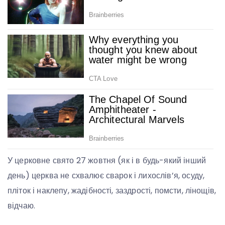
У церковне свято 27 жовтня (як і в будь-який інший
день) церква не схвалює сварок і лихослів’я, осуду,
пліток і наклепу, жадібності, заздрості, помсти, лінощів,
відчаю.