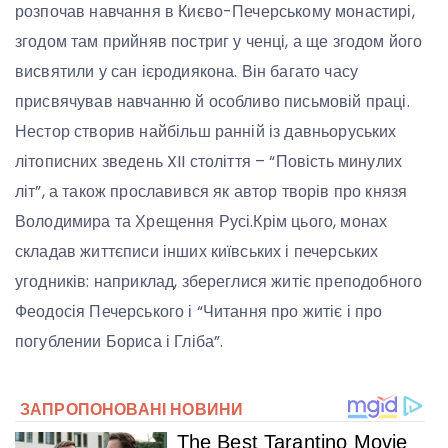
розпочав навчання в Києво-Печерському монастирі,
згодом там прийняв постриг у ченці, а ще згодом його
висвятили у сан ієродиякона. Він багато часу
присвячував навчанню й особливо письмовій праці.
Нестор створив найбільш ранній із давньоруських
літописних зведень XII століття – “Повість минулих
літ”, а також прославився як автор творів про князя
Володимира та Хрещення Русі.Крім цього, монах
складав життєписи інших київських і печерських
угодників: наприклад, збереглися житіє преподобного
Феодосія Печерського і “Читання про житіє і про
погублении Бориса і Гліба”.