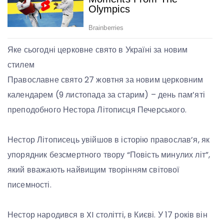
Яке сьогодні церковне свято в Україні за новим
стилем
Православне свято 27 жовтня за новим церковним
календарем (9 листопада за старим) – день пам’яті
преподобного Нестора Літописця Печерського.
Нестор Літописець увійшов в історію православ’я, як
упорядник безсмертного твору “Повість минулих літ”,
який вважають найвищим творінням світової
писемності.
Нестор народився в XI столітті, в Києві. У 17 років він