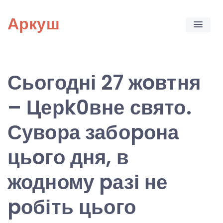
Skip
Аркуш
to
content
Сьогодні 27 жoвтня
– Церk0вне свято.
Сувора забоpона
цьoго дня, в
жодному pазі не
pобіть цього