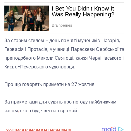
За старим стилем – день пам’яті мучеників Назарія,
Гервасія і Протасія, мучениці Параскеви Сербської та
преподобного Миколи Святоші, князя Чернігівського і
Києво-Печерського чудотворця.
Про що говорять прикмети на 27 жовтня
За прикметами дня судять про погоду найближчим
часом
,
якою буде весна і врожай: