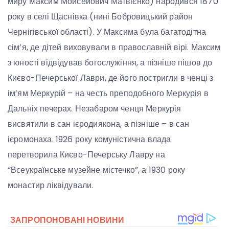
миру Максим Мойсейович Матвієнко) народився 1870
року в селі Щаснівка (нині Бобровицький район
Чернігівської області). У Максима була багатодітна
сім’я, де дітей виховували в православній вірі. Максим
з юності відвідував богослужіння, а пізніше пішов до
Києво-Печерської Лаври, де його постригли в ченці з
ім’ям Меркурій – на честь преподобного Меркурія в
Дальніх печерах. Незабаром ченця Меркурія
висвятили в сан ієродиякона, а пізніше – в сан
ієромонаха. 1926 року комуністична влада
перетворила Києво-Печерську Лавру на
“Всеукраїнське музейне містечко”, а 1930 року
монастир ліквідували.