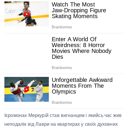
Ієромонах Меркурій став вигнанцем і якийсь час жив
неподалік від Лаври на квартирах у своїх духовних