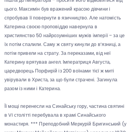
пішла до імператора – просити його відмовитися від
цього. Максимін був вражений красою дівчини і
спробував її повернути в язичництво. Але натомість
Катерина своєю проповіддю навернула в
християнство 50 найрозумніших мужів імперії – за це
їх потім спалили. Саму ж святу кинули до в’язниці, а
потім привели на страту. За переказами, від неї
Катерину врятував ангел. Імператриця Августа,
царедворець Порфирій із 200 воїнами тієї ж миті
увірували в Христа, за що були страчені. Загинула
разом із ними і Катерина.
Її мощі перенесли на Синайську гору, частина святині
в VI столітті перебувала в храмі Синайського
монастиря. *** Преподобний Меркурій Бригинський (у