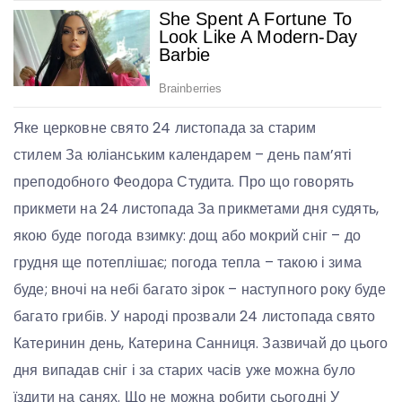
Яке церковне свято 24 листопада за старим
стилем За юліанським календарем – день пам’яті
преподобного Феодора Студита. Про що говорять
прикмети на 24 листопада За прикметами дня судять,
якою буде погода взимку: дощ або мокрий сніг – до
грудня ще потеплішає; погода тепла – такою і зима
буде; вночі на небі багато зірок – наступного року буде
багато грибів. У народі прозвали 24 листопада свято
Катеринин день, Катерина Санниця. Зазвичай до цього
дня випадав сніг і за старих часів уже можна було
їздити на санях. Що не можна робити сьогодні У