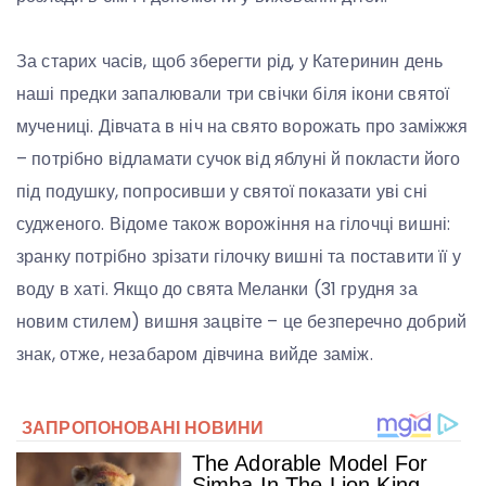
За старих часів, щоб зберегти рід, у Катеринин день
наші предки запалювали три свічки біля ікони святої
мучениці. Дівчата в ніч на свято ворожать про заміжжя
– потрібно відламати сучок від яблуні й покласти його
під подушку, попросивши у святої показати уві сні
судженого. Відоме також ворожіння на гілочці вишні:
зранку потрібно зрізати гілочку вишні та поставити її у
воду в хаті. Якщо до свята Меланки (31 грудня за
новим стилем) вишня зацвіте – це безперечно добрий
знак, отже, незабаром дівчина вийде заміж.