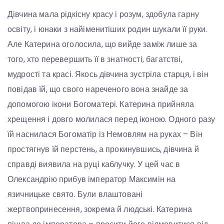
Дівчина мала рідкісну красу і розум, здобула гарну
освіту, і юнаки з найіменитіших родин шукали її руки.
Але Катерина оголосила, що вийде заміж лише за
того, хто перевершить її в знатності, багатстві,
мудрості та красі. Якось дівчина зустріла старця, і він
повідав їй, що свого нареченого вона знайде за
допомогою ікони Богоматері. Катерина прийняла
хрещення і довго молилася перед іконою. Одного разу
їй наснилася Богоматір із Немовлям на руках – Він
простягнув їй перстень, а прокинувшись, дівчина й
справді виявила на руці каблучку. У цей час в
Олександрію прибув імператор Максимін на
язичницьке свято. Були влаштовані
жертвопринесення, зокрема й людські. Катерина