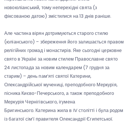
новоюліанський, тому неперехідні свята (з
фіксованою датою) змістилися на 13 днів раніше.
Але частина вірян дотримуються старого стилю
(юліанського) – збереження його залишається правом
релігійних громад і монастирів. Яке сьогодні церковне
свято в Україні за новим стилем Православне свято
24 листопада за новим календарем (7 грудня за
старим) – день пам’яті святої Катерини,
Олександрійської мучениці, преподобного Меркурія,
пісника Києво-Печерського, а також преподобного
Меркурія Чернігівського, ігумена
Бригинського. Катерина жила в IV столітті і була родом
із багатої сім’ї правителя Олександрії Єгипетської.