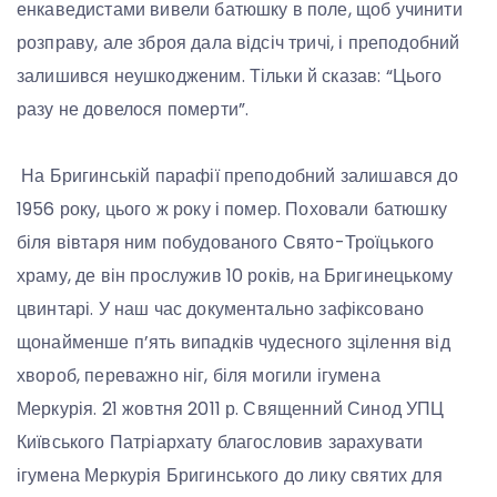
енкаведистами вивели батюшку в поле, щоб учинити
розправу, але зброя дала відсіч тричі, і преподобний
залишився неушкодженим. Тільки й сказав: “Цього
разу не довелося померти”.
На Бригинській парафії преподобний залишався до
1956 року, цього ж року і помер. Поховали батюшку
біля вівтаря ним побудованого Свято-Троїцького
храму, де він прослужив 10 років, на Бригинецькому
цвинтарі. У наш час документально зафіксовано
щонайменше п’ять випадків чудесного зцілення від
хвороб, переважно ніг, біля могили ігумена
Меркурія. 21 жовтня 2011 р. Священний Синод УПЦ
Київського Патріархату благословив зарахувати
ігумена Меркурія Бригинського до лику святих для