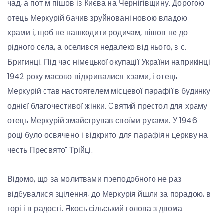
чад, а потім пішов із Києва на Чернігівщину. Дорогою
отець Меркурій бачив зруйновані новою владою
храми і, щоб не нашкодити родичам, пішов не до
рідного села, а оселився недалеко від нього, в с.
Бригинці. Під час німецької окупації України наприкінці
1942 року масово відкривалися храми, і отець
Меркурій став настоятелем місцевої парафії в будинку
однієї благочестивої жінки. Святий престол для храму
отець Меркурій змайстрував своїми руками. У 1946
році було освячено і відкрито для парафіян церкву на
честь Пресвятої Трійці.
Відомо, що за молитвами преподобного не раз
відбувалися зцілення, до Меркурія йшли за порадою, в
горі і в радості. Якось сільський голова з двома