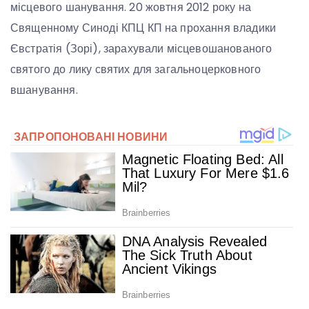
місцевого шанування. 20 жовтня 2012 року на
Священному Синоді КПЦ КП на прохання владики
Євстратія (Зорі), зарахували місцевошанованого
святого до лику святих для загальноцерковного
вшанування.