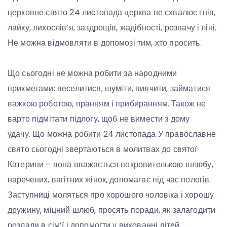
церковне свято 24 листопада церква не схвалює гнів,
лайку, лихослів’я, заздрощів, жадібності, розпачу і ліні.
Не можна відмовляти в допомозі тим, хто просить.
Що сьогодні не можна робити за народними
прикметами: веселитися, шуміти, пиячити, займатися
важкою роботою, пранням і прибиранням. Також не
варто підмітати підлогу, щоб не вимести з дому
удачу. Що можна робити 24 листопада У православне
свято сьогодні звертаються в молитвах до святої
Катерини – вона вважається покровителькою шлюбу,
наречених, вагітних жінок, допомагає під час пологів.
Заступниці моляться про хорошого чоловіка і хорошу
дружину, міцний шлюб, просять поради, як залагодити
розлади в сім’ї і допомогти у вихованні дітей.