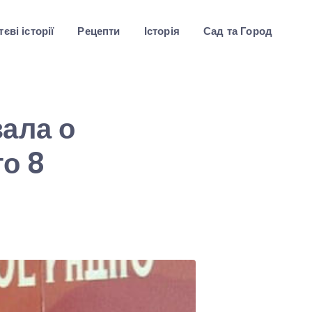
єві історії
Рецепти
Історія
Сад та Город
ала о
го 8