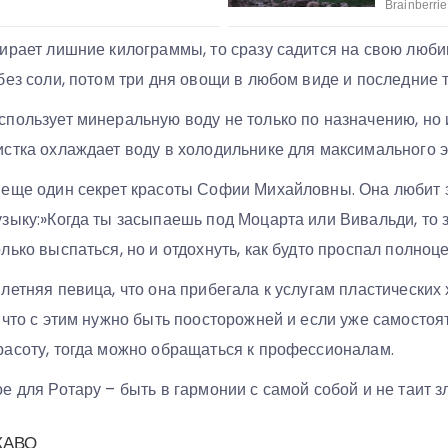
ирает лишние килограммы, то сразу садится на свою люби
без соли, потом три дня овощи в любом виде и последние 
пользует минеральную воду не только по назначению, но
истка охлаждает воду в холодильнике для максимального 
 еще один секрет красоты Софии Михайловны. Она любит 
зыку:»Когда ты засыпаешь под Моцарта или Вивальди, то з
лько выспаться, но и отдохнуть, как будто проспал полноц
летняя певица, что она прибегала к услугам пластических 
 что с этим нужно быть поосторожней и если уже самостоя
расоту, тогда можно обращаться к профессионалам.
е для Ротару – быть в гармонии с самой собой и не таит з