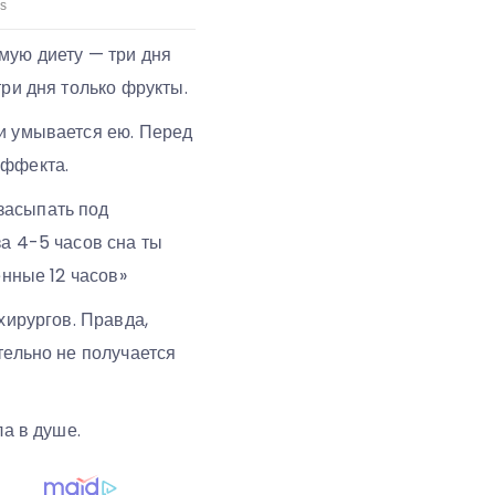
мую диету — три дня
три дня только фрукты.
 и умывается ею. Перед
эффекта.
засыпать под
а 4-5 часов сна ты
енные 12 часов»
хирургов. Правда,
тельно не получается
ла в душе.