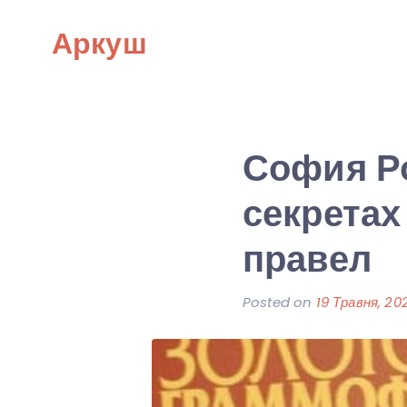
Skip
Аркуш
to
content
София Ро
секретах
правел
Posted on
19 Травня, 20