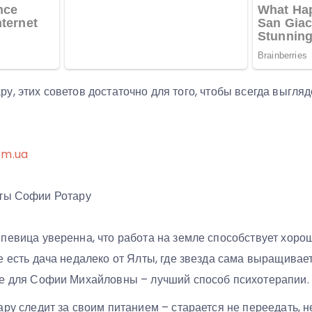
, этих советов достаточно для того, чтобы всегда выгляд
om.ua
оты Софии Ротару
 певица уверенна, что работа на земле способствует хор
е есть дача недалеко от Ялты, где звезда сама выращивае
де для Софии Михайловны – лучший способ психотерапии.
ару следит за своим питанием – старается не переедать, н