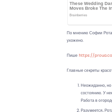
По мнению Софии Ротару
ухожено.
Пише
https://proua.c
Главные секреты крас
Неожиданно, но
состоянию. У не
Работа в огоро
Разумеется, Рот