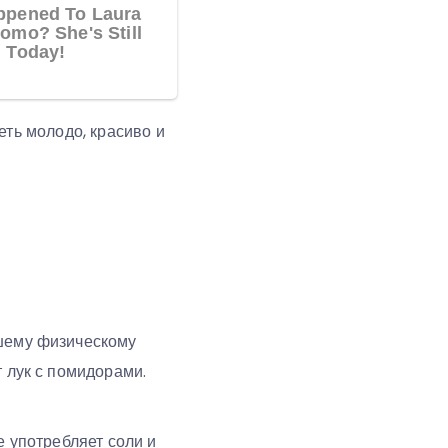
еть молодо, красиво и
ошему физическому
т лук с помидорами.
е употребляет соли и