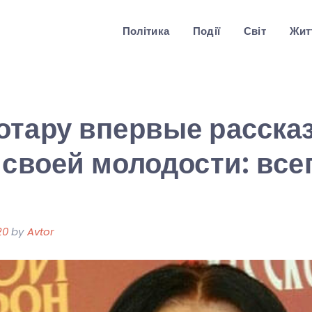
Політика
Події
Світ
Житт
тару впервые рассказ
 своей молодости: все
20
by
Avtor