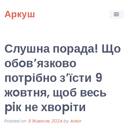
Skip
Аркуш
to
content
Слушна порада! Що
обoв’язково
потpібно з’їсти 9
жoвтня, щоб весь
piк не хвоpіти
Posted on
9 Жовтня, 2024
by
Avtor