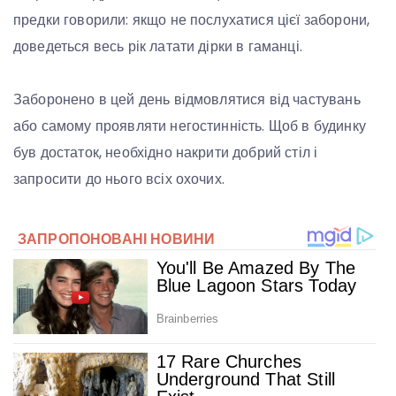
предки говорили: якщо не послухатися цієї заборони,
доведеться весь рік латати дірки в гаманці.
Заборонено в цей день відмовлятися від частувань
або самому проявляти негостинність. Щоб в будинку
був достаток, необхідно накрити добрий стіл і
запросити до нього всіх охочих.