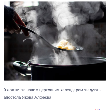
9 жовтня за новим церковним календарем згадують
апостола Якова Алфеєва