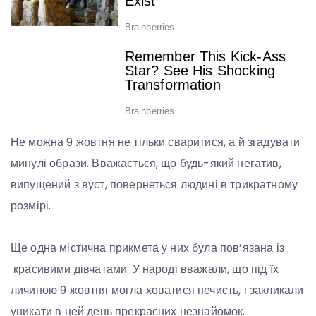
Не можна 9 жовтня не тільки сваритися, а й згадувати
минулі образи. Вважається, що будь-який негатив,
випущений з вуст, повернеться людині в трикратному
розмірі.
Ще одна містична прикмета у них була пов’язана із
красивими дівчатами. У народі вважали, що під їх
личиною 9 жовтня могла ховатися нечисть, і закликали
уникати в цей день прекрасних незнайомок.