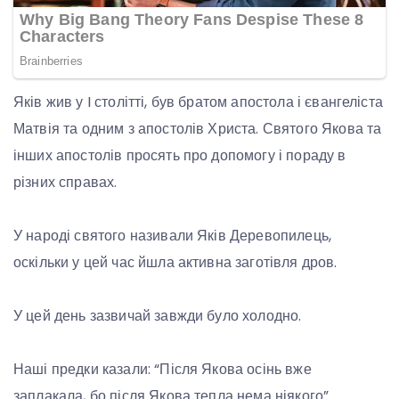
Яків жив у I столітті, був братом апостола і євангеліста
Матвія та одним з апостолів Христа. Святого Якова та
інших апостолів просять про допомогу і пораду в
різних справах.
У народі святого називали Яків Деревопилець,
оскільки у цей час йшла активна заготівля дров.
У цей день зазвичай завжди було холодно.
Наші предки казали: “Після Якова осінь вже
заплакала, бо після Якова тепла нема ніякого”.