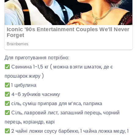
Для приготування потрібно:
Свинина 1-1,5 кг ( можна взяти шматок, де є
прошарок жиру )
1 цибулина
4-6 зубчиків часнику
сіль, суміш приправ для м’яса, паприка
Сіль, лавровий лист, запашний перець, чорний
перець, коріандр, карі
2 чайні ложки соусу барбекю, 1 чайна ложка меду, 1