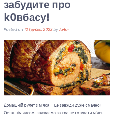
забудите про
k0вбасу!
Posted on
12 Грудня, 2023
by
Avtor
Домашній рулет з м’яса – це завжди дуже смачно!
Останнім часом, вважаємо за краще готувати м’ясні