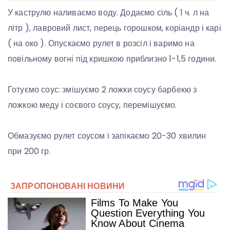
У каструлю наливаємо воду. Додаємо сіль ( 1 ч. л на
літр ), лавровий лист, перець горошком, коріандр і карі
( на око ). Опускаємо рулет в розсіл і варимо на
повільному вогні під кришкою приблизно 1-1,5 години.
Готуємо соус: змішуємо 2 ложки соусу барбекю з
ложкою меду і соєвого соусу, перемішуємо.
Обмазуємо рулет соусом і запікаємо 20-30 хвилин
при 200 гр.