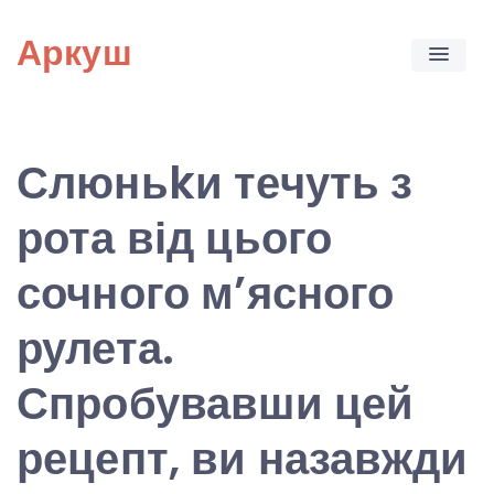
Skip
Аркуш
to
content
Слюньkи течуть з
рота від цього
сочного м’ясного
рулета.
Спробувавши цей
рецепт, ви назавжди