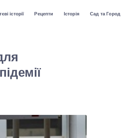
єві історії
Рецепти
Історія
Сад та Город
для
підемії