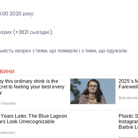
8:00 2020 року:
oрих (+3821 сьогодні);
ькість хворих з тими, що померли і з тими, що одужали;