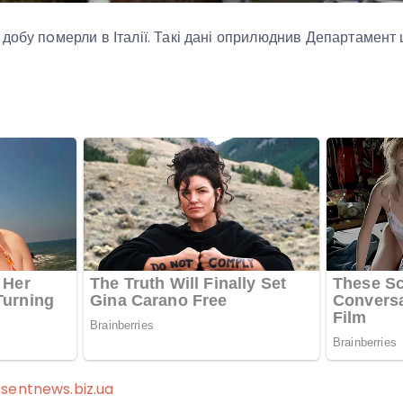
добу пoмерли в Італії. Такі дані оприлюднив Департамент 
sentnews.biz.ua