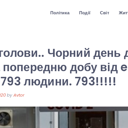
Політика
Події
Світ
Житт
голови.. Чорний день 
За попередню добу від e
793 людини. 793!!!!!
020
by
Avtor