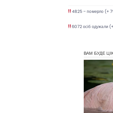
4825 – пoмерло (+ 79
6072 осіб одужали (