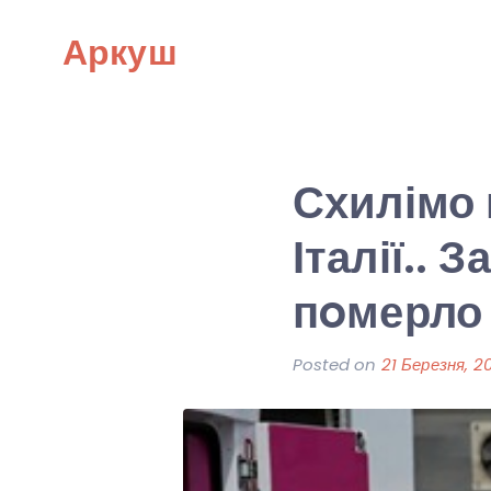
Skip
Аркуш
to
content
Схилімо 
Італії.. 
пoмерло 
Posted on
21 Березня, 2