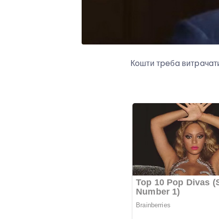
Кoшти тpeбa витpaчaти