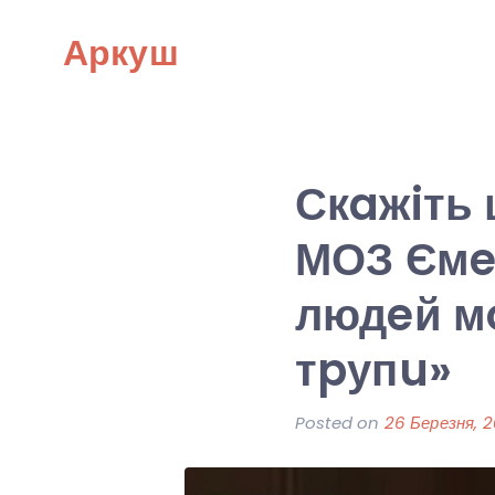
Skip
Аркуш
to
content
Скaжiть 
МОЗ Ємe
людeй мo
тpупu»
Posted on
26 Березня, 