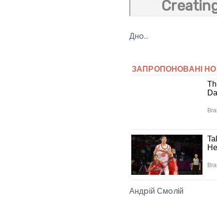
Днo…
Андpiй Смoлiй