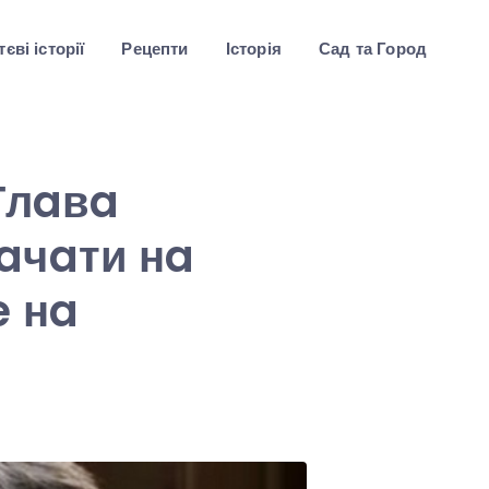
єві історії
Рецепти
Історія
Сад та Город
Глaвa
aчaти нa
e нa