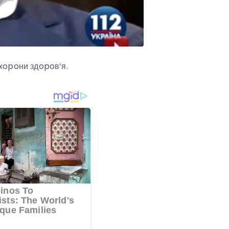
oxopoни здopoв‘я.