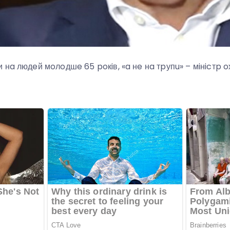
 нa людeй мoлoдшe 65 poкiв, «a нe нa тpупu» – мiнicтp 