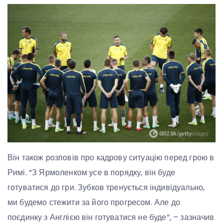
Він також розповів про кадрову ситуацію перед грою в
Римі. “З Ярмоленком усе в порядку, він буде
готуватися до гри. Зубков тренується індивідуально,
ми будемо стежити за його прогресом. Але до
поєдинку з Англією він готуватися не буде”, – зазначив