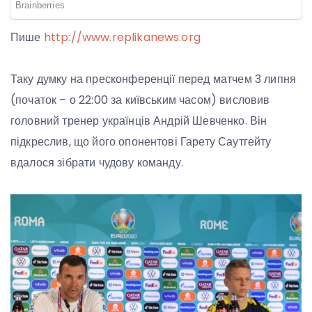
Пише
http://www.replikanews.org
Таку думку на пресконференції перед матчем 3 липня
(початок – о 22:00 за київським часом) висловив
головний тренер українців Андрій Шевченко. Він
підкреслив, що його опонентові Гарету Саутгейту
вдалося зібрати чудову команду.