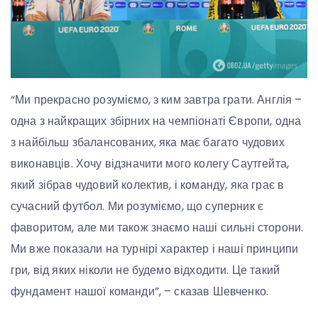
“Ми прекрасно розуміємо, з ким завтра грати. Англія –
одна з найкращих збірних на чемпіонаті Європи, одна
з найбільш збалансованих, яка має багато чудових
виконавців. Хочу відзначити мого колегу Саутгейта,
який зібрав чудовий колектив, і команду, яка грає в
сучасний футбол. Ми розуміємо, що суперник є
фаворитом, але ми також знаємо наші сильні сторони.
Ми вже показали на турнірі характер і наші принципи
гри, від яких ніколи не будемо відходити. Це такий
фундамент нашої команди”, – сказав Шевченко.