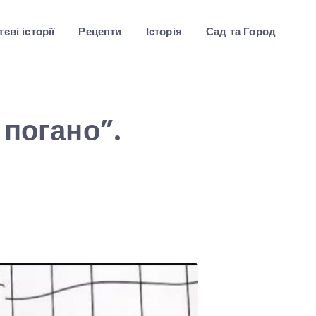
єві історії
Рецепти
Історія
Сад та Город
 погано”.