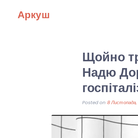
Skip
Аркуш
to
content
Щойно тр
Надю До
госпітал
Posted on
8 Листопада,