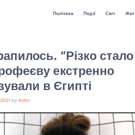
Політика
Події
Світ
Житт
апилось. “Різко стало
рофеєву екстренно
ізували в Єгипті
 2021
by
Avtor