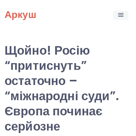
Skip
Аркуш
to
content
Щойно! Росію
“притиснуть”
остаточно –
“міжнародні суди”.
Європа починає
серйозне