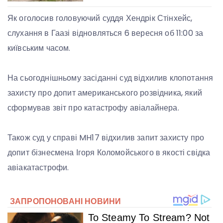
Як оголосив головуючий суддя Хендрік Стінхейс,
слухання в Гаазі відновляться 6 вересня об 11:00 за
київським часом.
На сьогоднішньому засіданні суд відхилив клопотання
захисту про допит американського розвідника, який
сформував звіт про катастрофу авіалайнера.
Також суд у справі MH17 відхилив запит захисту про
допит бізнесмена Ігоря Коломойського в якості свідка
авіакатастрофи.