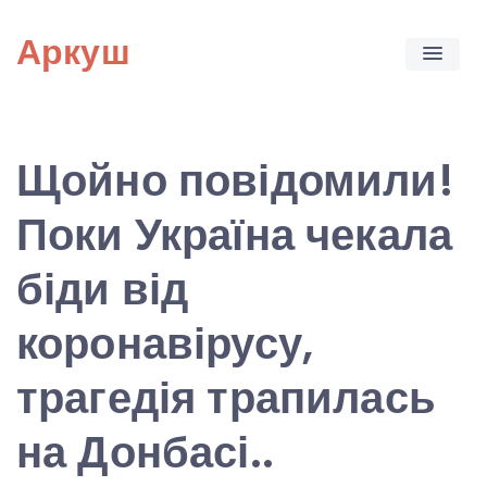
Skip
Аркуш
to
content
Щойно повідомили!
Поки Україна чекала
біди від
коронавірусу,
трагедія трапилась
на Донбасі..