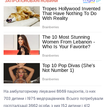
На амбулаторному лікуванні 8669 пацієнтів, із них
703 дитини і 1975 медпрацівників. Всього потребували
госпіталізації 3662 особи, з них 152 дитини і 412