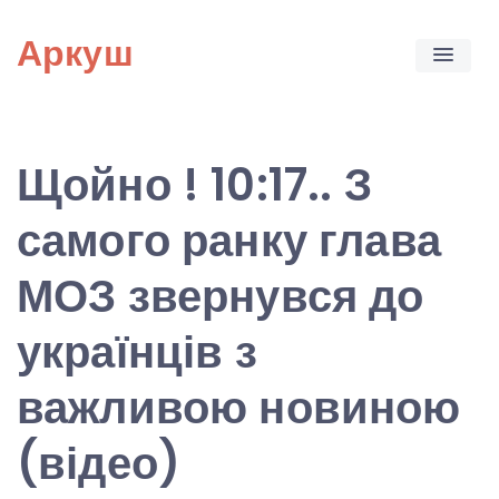
Skip
Аркуш
to
content
Щойно ! 10:17.. З
самого ранку глава
МОЗ звернувся до
українців з
важливою новиною
(відео)