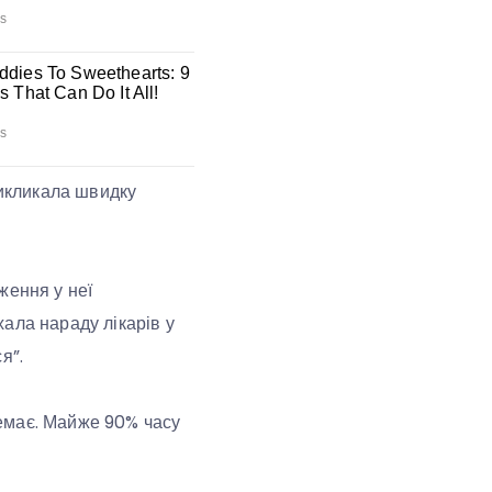
викликала швидку
ження у неї
ала нараду лікарів у
я”.
 немає. Майже 90% часу