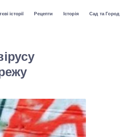
єві історії
Рецепти
Історія
Сад та Город
вірусу
ережу