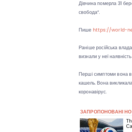
Дівчина померла 31 бер
свобода”.
Пише
https://world-n
Раніше російська влада
визнали у неї наявніст
Перші симптоми вона від
кашель. Вона викликала л
коронавірус.