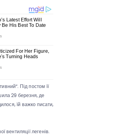
ивний”. Під постом її
шила 29 березня, де
илося, їй важко писати,
ї вентиляції легенів.