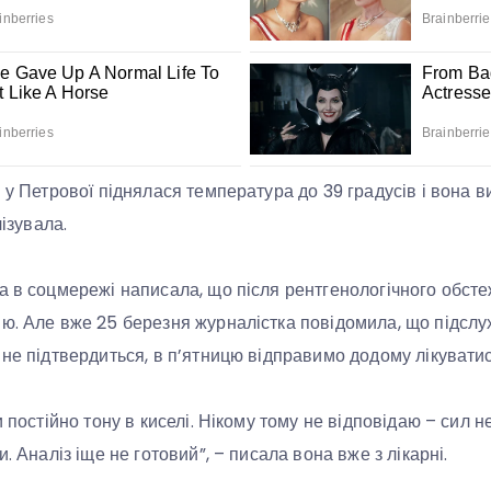
я у Петрової піднялася температура до 39 градусів і вона 
лізувала.
а в соцмережі написала, що після рентгенологічного обсте
ю. Але вже 25 березня журналістка повідомила, що підслух
 не підтвердиться, в п’ятницю відправимо додому лікуватис
и постійно тону в киселі. Нікому тому не відповідаю – сил
и. Аналіз іще не готовий”, – писала вона вже з лікарні.