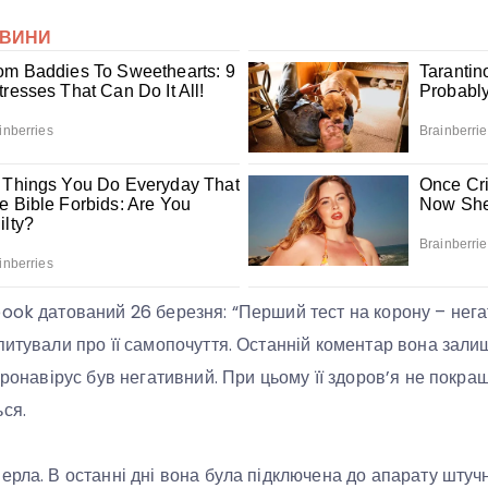
ook датований 26 березня: “Перший тест на корону – негат
питували про її самопочуття. Останній коментар вона зали
оронавірус був негативний. При цьому її здоров’я не покращ
ся.
рла. В останні дні вона була підключена до апарату штучно