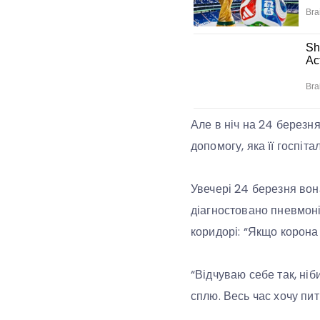
Але в ніч на 24 березн
допомогу, яка її госпіта
Увечері 24 березня вон
діагностовано пневмоні
коридорі: “Якщо корона
“Відчуваю себе так, ніб
сплю. Весь час хочу пит