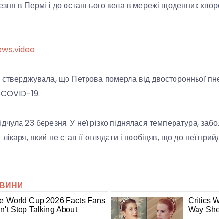
езня в Пермі і до останнього вела в мережі щоденник хвор
ews.video
 стверджувала, що Петрова померла від двосторонньої пне
ь COVID-19.
чула 23 березня. У неї різко піднялася температура, забо
ікаря, який не став її оглядати і пообіцяв, що до неї прийд