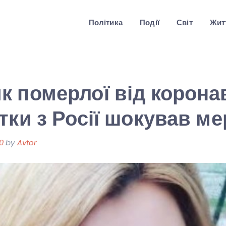
Політика
Події
Світ
Житт
 померлої від корона
тки з Росії шокував м
0
by
Avtor