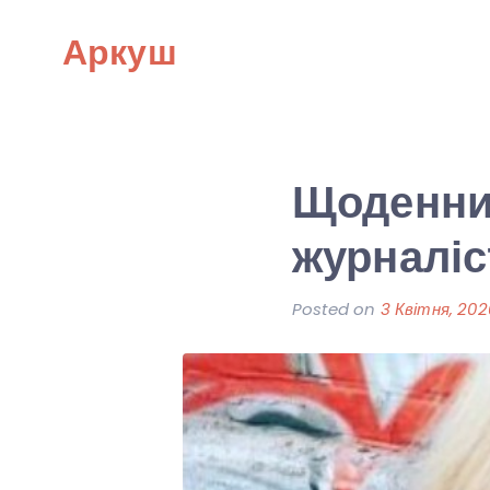
Skip
Аркуш
to
content
Щоденник
журналіс
Posted on
3 Квітня, 202