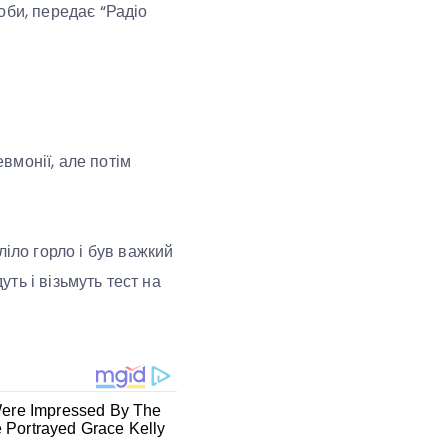
оби, передає “Радіо
вмонії, але потім
ліло горло і був важкий
уть і візьмуть тест на