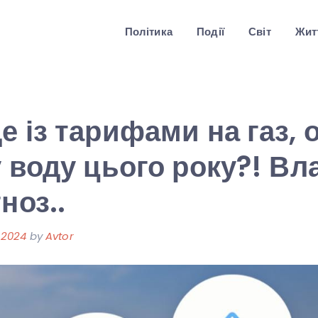
Політика
Події
Світ
Житт
е із тарифами на газ,
у воду цього року?! Вл
ноз..
 2024
by
Avtor