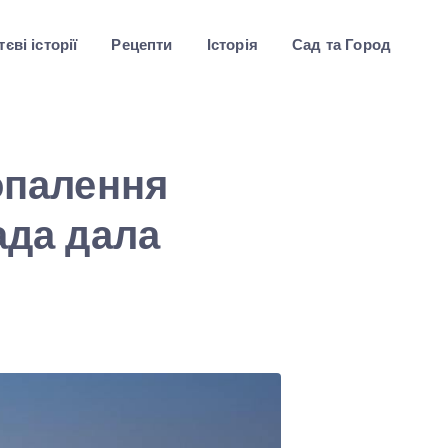
єві історії
Рецепти
Історія
Сад та Город
 опалення
ада дала