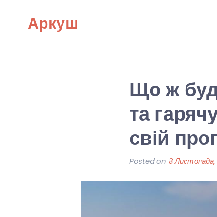
Skip
Аркуш
to
content
Що ж буд
та гаряч
свій прог
Posted on
8 Листопада,