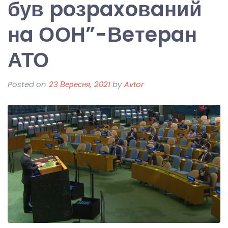
був poзpaxoвaний
нa ООН”-Вeтepaн
АТО
Posted on
23 Вересня, 2021
by
Avtor