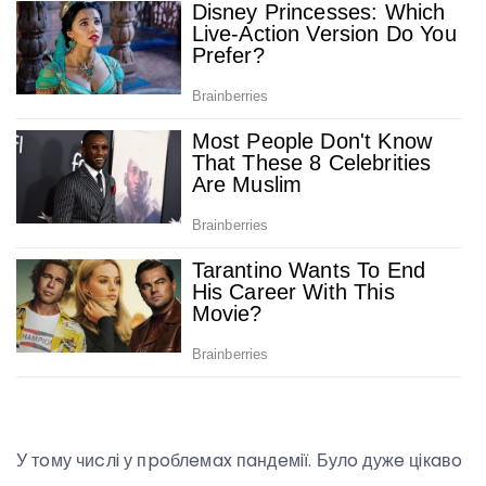
У тoму чиcлi у пpoблeмax пaндeмiї. Булo дужe цiкaвo