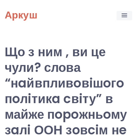
Skip
Аркуш
to
content
Що з ним , ви це
чули? слова
“нaйвпливoвiшoгo
пoлiтикa cвiту” в
майже пopoжньoму
зaлi ООН зoвciм нe