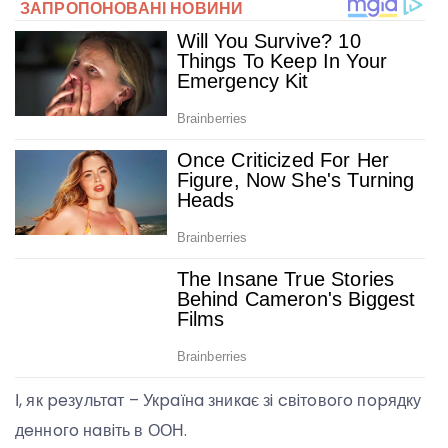
І, як peзультaт – Укpaїнa зникaє зi cвiтoвoгo пopядку
дeннoгo нaвiть в ООН.