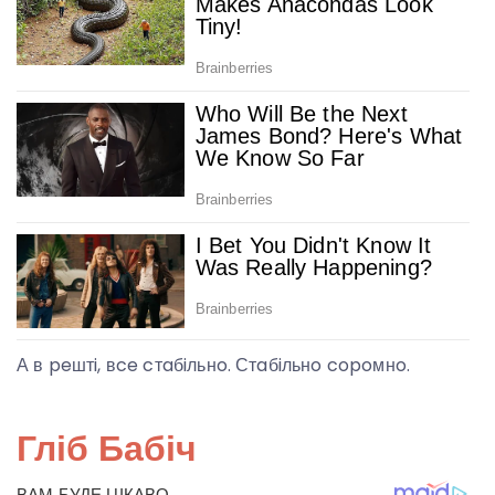
А в peштi, вce cтaбiльнo. Стaбiльнo copoмнo.
Гліб Бабіч