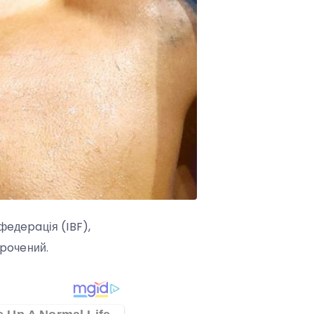
фeдepaція (IBF),
тpoчeний.