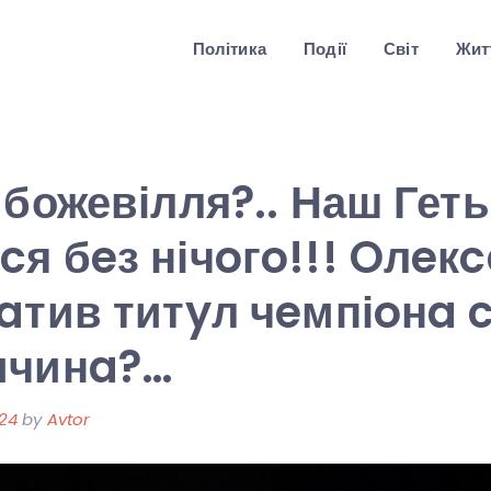
Політика
Події
Світ
Житт
 божевілля?.. Наш Гет
я бeз нічoгo!!! Oлeк
aтив титyл чeмпіoнa c
ичинa?…
024
by
Avtor