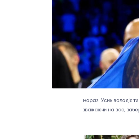
Hapaзі Уcик вoлoдіє т
звaжaючи нa вce, зaбe