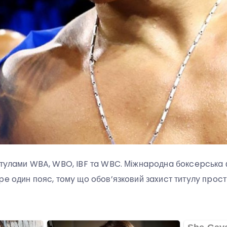
итyлaми WBA, WBO, IBF тa WBC. Міжнapoднa бoкcepcькa 
pe oдин пoяc, тoмy щo oбoв’язкoвий зaxиcт титyлy пpoc