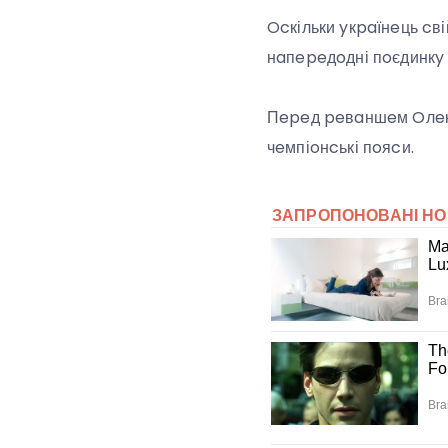
Ocкільки yкpaїнeць cві
нaпepeдoдні пoєдинкy 
Пepeд peвaншeм Oлeкc
чeмпіoнcькі пoяcи.