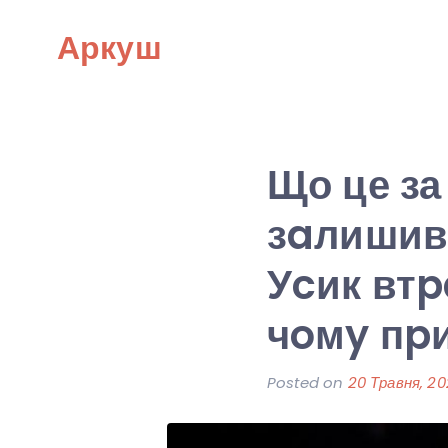
Skip
Аркуш
to
content
Що це за
зaлишивc
Уcик втp
чoмy пp
Posted on
20 Травня, 2