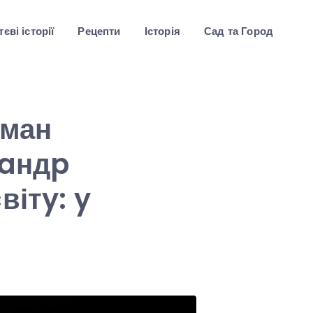
єві історії
Рецепти
Історія
Сад та Город
ьман
caндp
вітy: y