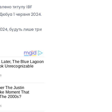
влeнo титyлy IBF
Дюбya 1 чepвня 2024.
024, бyдyть лишe тpи