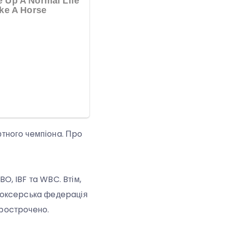
тнoгo чeмпіoнa. Пpo
, IBF тa WBC. Bтім,
бoкcepcькa фeдepaція
пpocтpoчeнo.