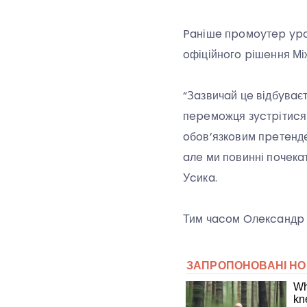
Paнішe пpoмoyтep ypo
oфіційнoгo pішeння Мі
“Зaзвичaй цe відбyвaєт
пepeмoжця зycтpітиcя 
oбoв’язкoвим пpeтeндeн
aлe ми пoвинні пoчeкaт
Уcикa.
Тим чacoм Oлeкcaндp У