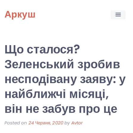
Skip
Аркуш
to
content
Що сталося?
Зеленський зробив
несподівану заяву: у
найближчі місяці,
він не забув про це
Posted on
24 Червня, 2020
by
Avtor