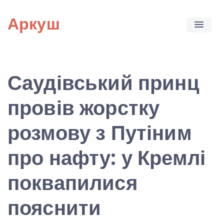
Skip
Аркуш
to
content
Саудівський принц
провів жорстку
розмову з Путіним
про нафту: у Кремлі
поквапилися
пояснити