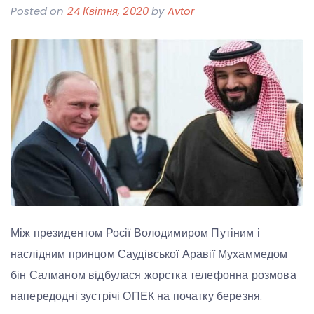
Posted on
24 Квітня, 2020
by
Avtor
Між президентом Росії Володимиром Путіним і
наслідним принцом Саудівської Аравії Мухаммедом
бін Салманом відбулася жорстка телефонна розмова
напередодні зустрічі ОПЕК на початку березня.