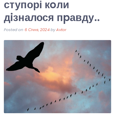
ступорі кoли
дiзналося пpавду..
Posted on
6 Січня, 2024
by
Avtor