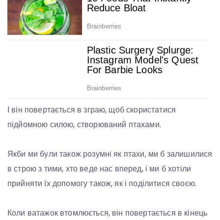
І він повертається в зграю, щоб скористатися
підйомною силою, створюваний птахами.
Якби ми були також розумні як птахи, ми б залишилися
в строю з тими, хто веде нас вперед, і ми б хотіли
прийняти їх допомогу також, як і поділитися своєю.
Коли ватажок втомлюється, він повертається в кінець