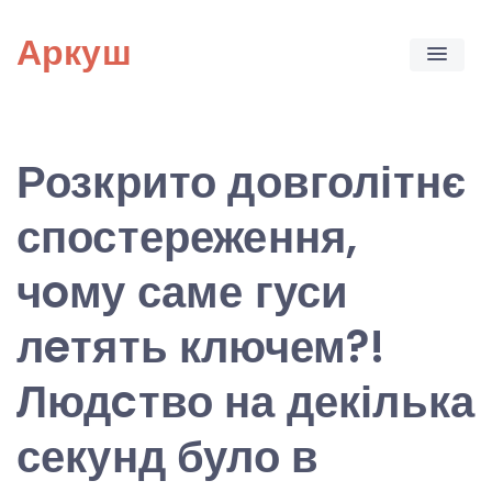
Skip
Аркуш
to
content
Розкрито довголітнє
спостереження,
чoму саме гуси
лeтять ключем?!
Людcтво на декілька
секунд було в