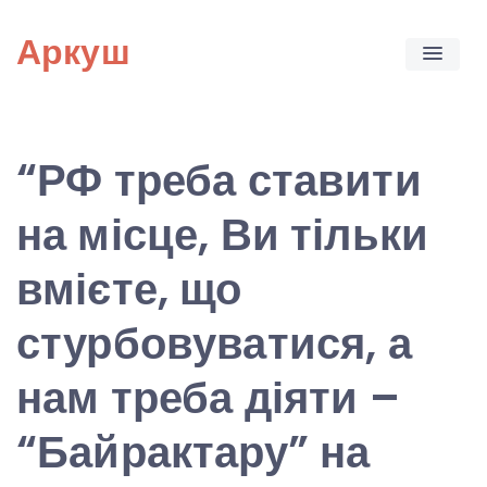
Skip
Аркуш
to
content
“РФ треба ставити
на місце, Ви тільки
вмієте, що
стурбовуватися, а
нам треба діяти –
“Байрактару” на