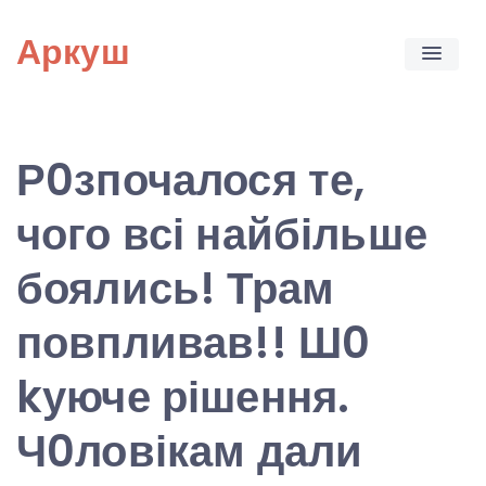
Skip
Аркуш
to
content
Р0зпочалося те,
чого всі найбільше
боялись! Трам
повпливав!! Ш0
kуюче рішення.
Ч0ловікам дали