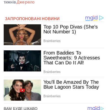
тижнів.
Джepeлo