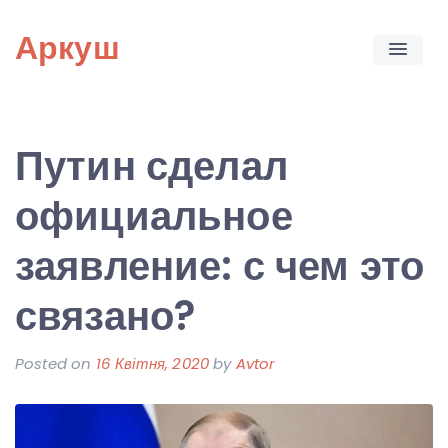
Skip
Аркуш
to
content
Путин сделал
официальное
заявление: с чем это
связано?
Posted on
16 Квітня, 2020
by
Avtor