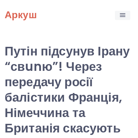
Skip
Аркуш
to
content
Путін підсунув Ірану
“свunю”! Через
передачу росії
балістики Франція,
Німеччина та
Британія скасують