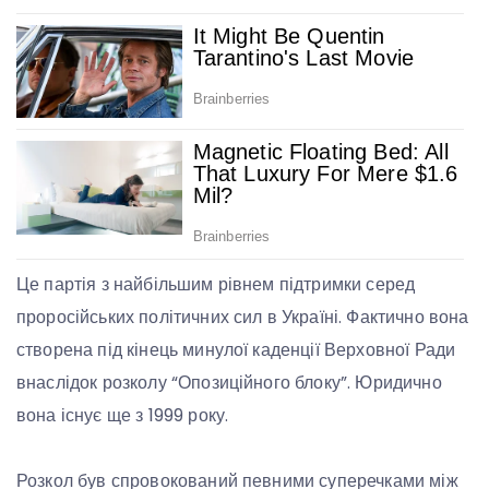
Це партія з найбільшим рівнем підтримки серед
проросійських політичних сил в Україні. Фактично вона
створена під кінець минулої каденції Верховної Ради
внаслідок розколу “Опозиційного блоку”. Юридично
вона існує ще з 1999 року.
Розкол був спровокований певними суперечками між