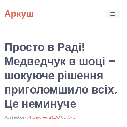
Skip
Аркуш
to
content
Просто в Раді!
Медведчук в шоці –
шокуюче рішення
приголомшило всіх.
Це неминуче
Posted on
14 Серпня, 2020
by
Avtor