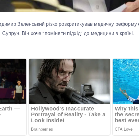
одимир Зеленський різко розкритикував медичну реформу 
Супрун. Він хоче “поміняти підхід” до медицини в країні.