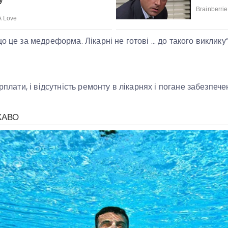
о це за медреформа. Лікарні не готові … до такого виклику”
рплати, і відсутність ремонту в лікарнях і погане забезпече