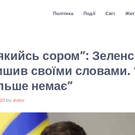
Політика
Події
Світ
Житт
якийсь сором”: Зелен
шив своїми словами. 
ільше немає”
020
by
Avtor