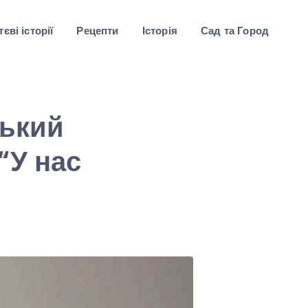
єві історії
Рецепти
Історія
Сад та Город
ський
“У нас