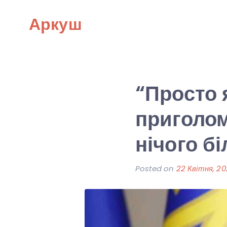
Skip
Аркуш
to
content
“Просто 
приголом
нічого б
Posted on
22 Квітня, 2