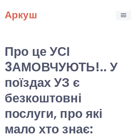
Skip
Аркуш
to
content
Про це УСІ
3АМОВЧУЮТЬ!.. У
поїздах УЗ є
безкоштовні
послуги, про які
мало хто знає: