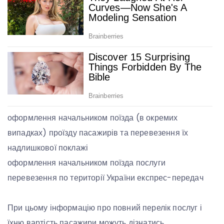
оформлення начальником поїзда (в окремих
випадках) проїзду пасажирів та перевезення їх
надлишкової поклажі
оформлення начальником поїзда послуги
перевезення по території України експрес-передач
При цьому інформацію про повний перелік послуг і
їхню вартість пасажири можуть дізнатись