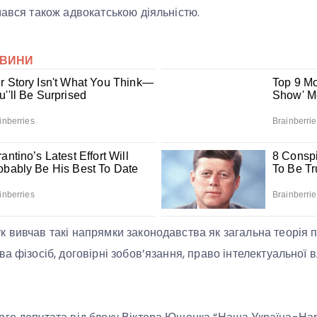
мався також адвокатською діяльністю.
 вивчав такі напрямки законодавства як загальна теорія 
а фізосіб, договірні зобов’язання, право інтелектуальної 