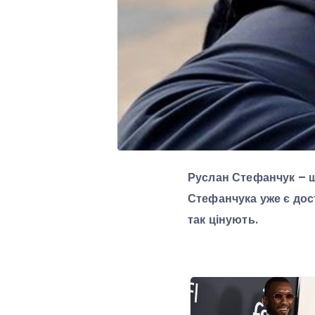
Руслан Стефанчук – ще
Стефанчука уже є дос
так цінують.