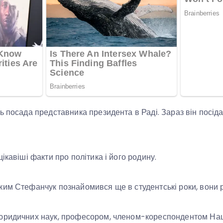
ь посада представника президента в Раді. Зараз він посід
ікавіші факти про політика і його родину.
им Стефанчук познайомився ще в студентські роки, вони 
юридичних наук, професором, членом-кореспондентом Нац