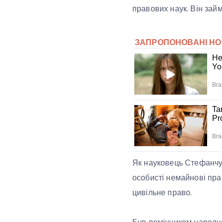
правових наук. Він зай
Як науковець Стефанчук
особисті немайнові прав
цивільне право.