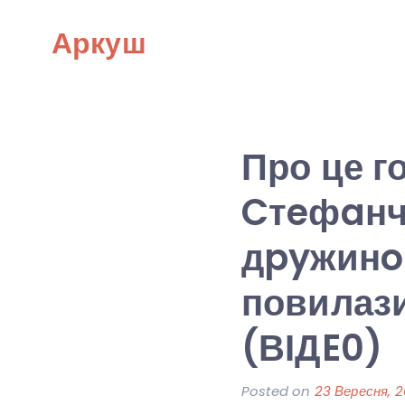
Skip
Аркуш
to
content
Про це г
Cтeфaнч
дpyжинoю
повилази
(ВІДE0)
Posted on
23 Вересня, 