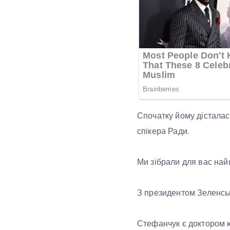
Спочатку йому дісталас
спікера Ради.
Ми зібрали для вас найц
З президентом Зеленськ
Стефанчук є доктором 