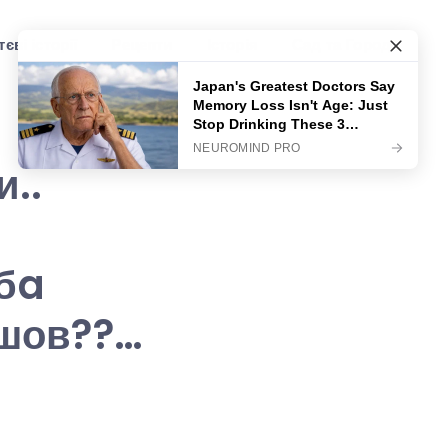
єві історії
Рецепти
Історія
Сад та Город
и..
бa
йшов??…