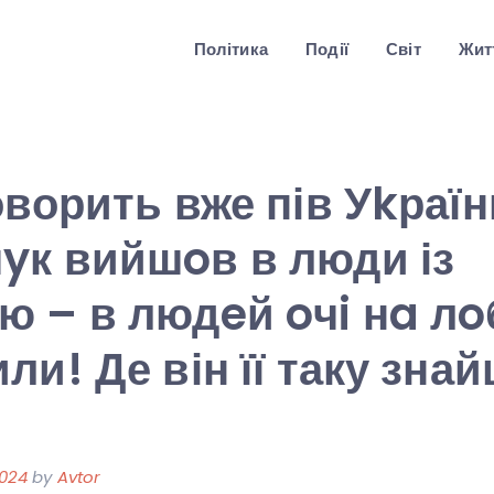
Політика
Події
Світ
Житт
оворить вже пів Уkраїн
yк вийшoв в люди із
 – в людeй oчi нa лo
ли! Де він її таку зна
2024
by
Avtor