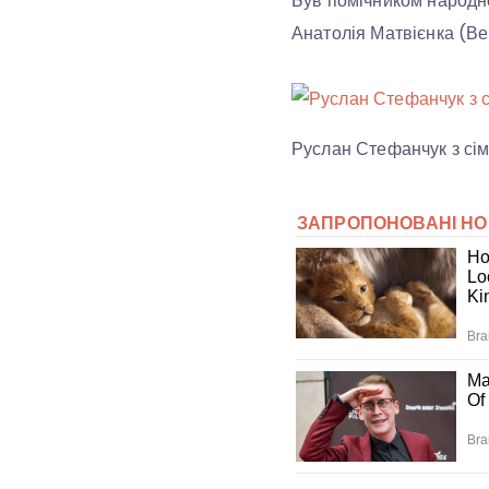
Був помічником народн
Анатолія Матвієнка (Ве
Руслан Стефанчук з сі