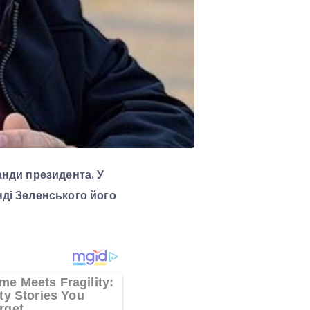
анди президента. У
нді Зеленського його