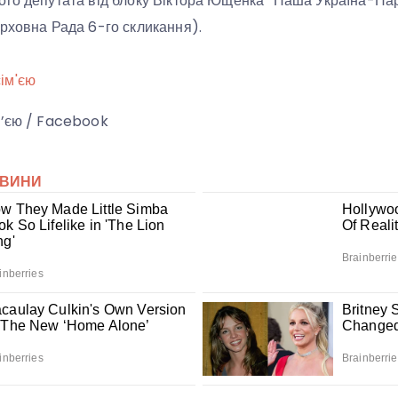
ого депутата від блоку Віктора Ющенка “Наша Україна-Н
рховна Рада 6-го скликання).
м’єю / Facebook