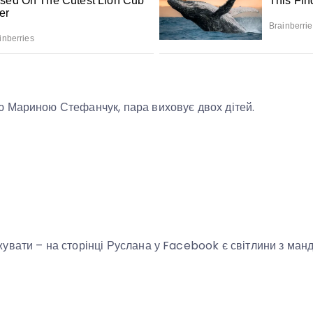
 Мариною Стефанчук, пара виховує двох дітей.
вати – на сторінці Руслана у Facebook є світлини з ман