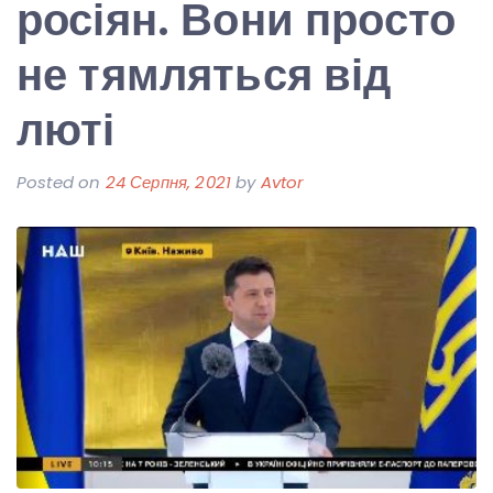
росіян. Вони просто
не тямляться від
люті
Posted on
24 Серпня, 2021
by
Avtor