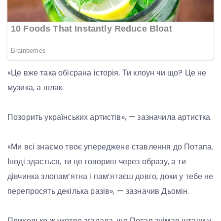
«Це вже така обісрана історія. Ти клоун чи що? Це не
музика, а шлак.
Позорить українських артистів», — зазначила артистка.
«Ми всі знаємо твоє упереджене ставлення до Потапа.
Іноді здається, ти це говориш через образу, а ти
дівчинка злопам’ятна і пам’ятаєш довго, доки у тебе не
перепросять декілька разів», — зазначив Дьомін.
Приходько ж укотре згадала, що Потап знімав штани у