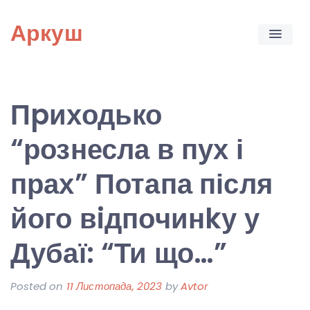
Skip
Аркуш
to
content
Пpиходько
“рознесла в пух і
прах” Потапа після
його вiдпочинkу у
Дубаї: “Ти що…”
Posted on
11 Листопада, 2023
by
Avtor